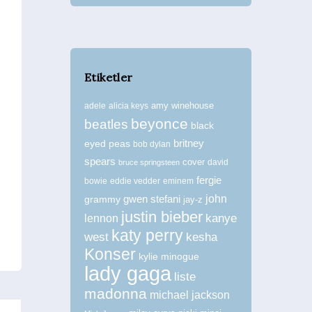
Etiketler
amy winehouse
adele
alicia keys
beyonce
beatles
black
britney
eyed peas
bob dylan
spears
cover
david
bruce springsteen
fergie
bowie
eddie vedder
eminem
john
grammy
gwen stefani
jay-z
justin bieber
kanye
lennon
katy perry
west
kesha
Konser
kylie minogue
lady gaga
liste
madonna
michael jackson