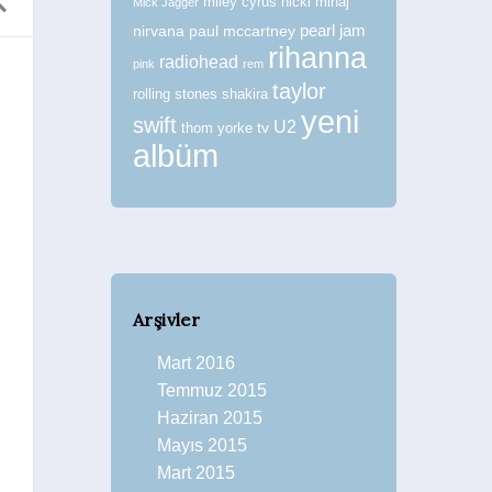
miley cyrus
nicki minaj
Mick Jagger
nirvana
paul mccartney
pearl jam
rihanna
radiohead
pink
rem
taylor
rolling stones
shakira
Sonbahar Şarkıları
yeni
swift
U2
tv
thom yorke
Liste Müptelası
albüm
Arşivler
Mart 2016
Temmuz 2015
Bir D
Haziran 2015
Mayıs 2015
Mart 2015