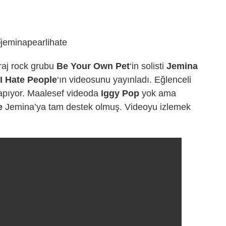
araj rock grubu
Be Your Own Pet
‘in solisti
Jemina
I Hate People
‘ın videosunu yayınladı. Eğlenceli
yapıyor. Maalesef videoda
Iggy Pop
yok ama
e
Jemina’ya tam destek olmuş. Videoyu izlemek