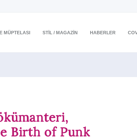
TE MÜPTELASI
STIL / MAGAZIN
HABERLER
COV
ökümanteri,
 Birth of Punk