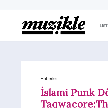
LIS
Haberler
İslami Punk D
Taqwacore:The