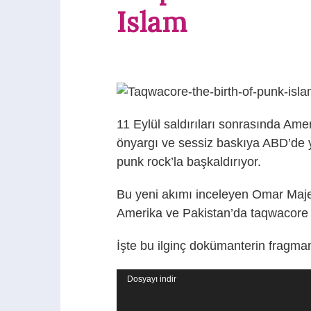
Islam
11 Eylül saldırıları sonrasında Am
önyargı ve sessiz baskıya ABD’de 
punk rock’la başkaldırıyor.
Bu yeni akımı inceleyen Omar Maje
Amerika ve Pakistan’da taqwacore gr
İşte bu ilginç dokümanterin fragman
Video
Dosyayı indir
oynatıcı