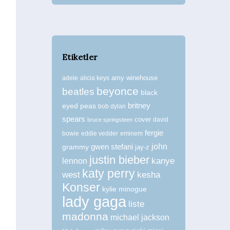
Etiketler
amy winehouse
adele
alicia keys
beyonce
beatles
black
britney
eyed peas
bob dylan
spears
cover
david
bruce springsteen
fergie
bowie
eddie vedder
eminem
john
grammy
gwen stefani
jay-z
justin bieber
kanye
lennon
katy perry
west
kesha
Konser
kylie minogue
lady gaga
liste
madonna
michael jackson