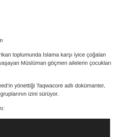
erikan toplumunda İslama karşı iyice çoğalan
yaşayan Müslüman göçmen ailelerin çocukları
ed’in yönettiği Taqwacore adlı dokümanter,
uplarının izini sürüyor.
ı: