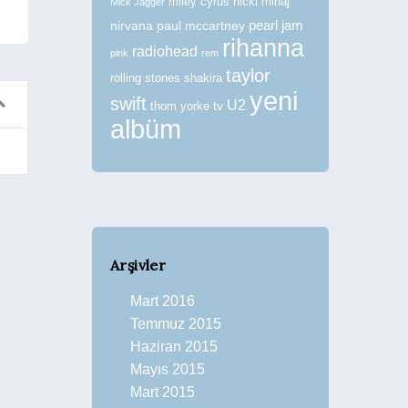
miley cyrus
nicki minaj
Mick Jagger
nirvana
paul mccartney
pearl jam
rihanna
radiohead
pink
rem
taylor
rolling stones
shakira
yeni
swift
U2
tv
thom yorke
albüm
Arşivler
Mart 2016
Temmuz 2015
Haziran 2015
Mayıs 2015
Mart 2015