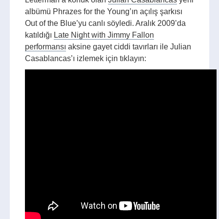
albümü Phrazes for the Young’ın açılış şarkısı
Out of the Blue’yu canlı söyledi. Aralık 2009’da
katıldığı
Late Night with Jimmy Fallon
performansı
aksine gayet ciddi tavırları ile Julian
Casablancas’ı izlemek için tıklayın: