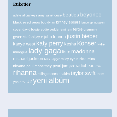
Etiketler
beyonce
beatles
amy winehouse
adele
alicia keys
britney spears
black eyed peas
bob dylan
bruce springsteen
fergie
grammy
cover
david bowie
eddie vedder
eminem
justin bieber
john lennon
gwen stefani
jay-z
katy perry
Konser
kanye west
kesha
kylie
lady gaga
madonna
liste
minogue
michael jackson
miley cyrus
nicki minaj
Mick Jagger
radiohead
nirvana
paul mccartney
pearl jam
pink
rem
rihanna
taylor swift
rolling stones
shakira
thom
yeni albüm
U2
tv
yorke