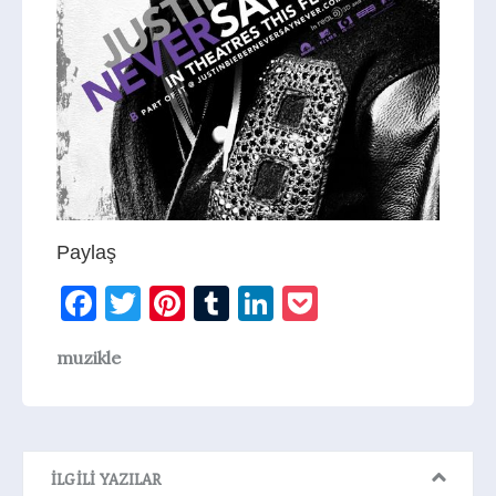
Paylaş
Facebook
Twitter
Pinterest
Tumblr
LinkedIn
Pocket
muzikle
İLGILI YAZILAR