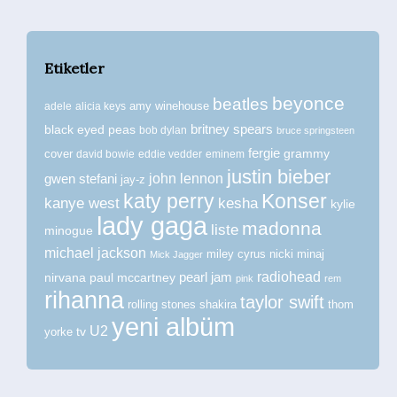
Etiketler
beyonce
beatles
amy winehouse
adele
alicia keys
britney spears
black eyed peas
bob dylan
bruce springsteen
fergie
grammy
cover
david bowie
eddie vedder
eminem
justin bieber
john lennon
gwen stefani
jay-z
katy perry
Konser
kanye west
kesha
kylie
lady gaga
madonna
liste
minogue
michael jackson
miley cyrus
nicki minaj
Mick Jagger
radiohead
nirvana
paul mccartney
pearl jam
pink
rem
rihanna
taylor swift
rolling stones
shakira
thom
yeni albüm
U2
tv
yorke