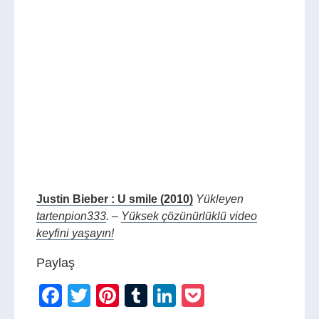
Justin Bieber : U smile (2010)
Yükleyen
tartenpion333
. –
Yüksek çözünürlüklü video
keyfini yaşayın!
Paylaş
Facebook
Twitter
Pinterest
Tumblr
LinkedIn
Pocket