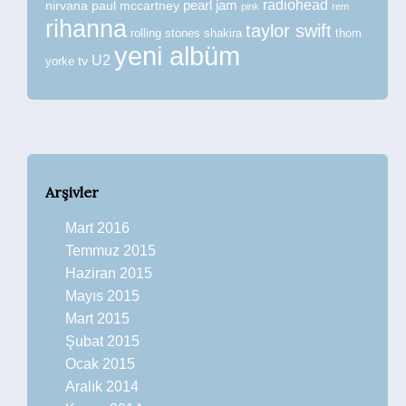
radiohead
nirvana
paul mccartney
pearl jam
pink
rem
rihanna
taylor swift
rolling stones
shakira
thom
yeni albüm
U2
tv
yorke
Arşivler
Mart 2016
Temmuz 2015
Haziran 2015
Mayıs 2015
Mart 2015
Şubat 2015
Ocak 2015
Aralık 2014