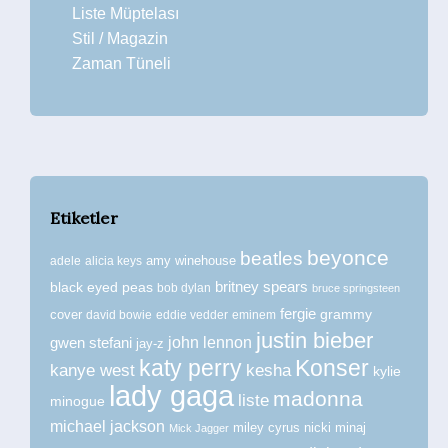
Liste Müptelası
Stil / Magazin
Zaman Tüneli
Etiketler
beyonce
beatles
amy winehouse
adele
alicia keys
britney spears
black eyed peas
bob dylan
bruce springsteen
fergie
grammy
cover
david bowie
eddie vedder
eminem
justin bieber
john lennon
gwen stefani
jay-z
katy perry
Konser
kanye west
kesha
kylie
lady gaga
madonna
liste
minogue
michael jackson
miley cyrus
nicki minaj
Mick Jagger