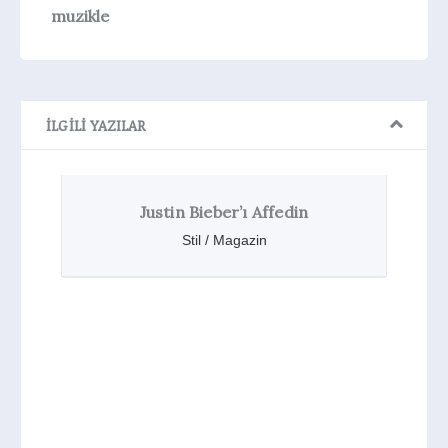
muzikle
İLGILI YAZILAR
r’ı Affedin
Justin Bieber’dan Yeni Parf
Someday
Magazin
Stil / Magazin