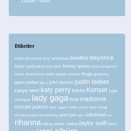
Zaman Tüneli
Etiketler
beyonce
beatles
amy winehouse
adele
alicia keys
britney spears
black eyed peas
bob dylan
bruce springsteen
fergie
grammy
cover
david bowie
eddie vedder
eminem
justin bieber
john lennon
gwen stefani
jay-z
katy perry
Konser
kanye west
kesha
kylie
lady gaga
madonna
liste
minogue
michael jackson
miley cyrus
nicki minaj
Mick Jagger
radiohead
nirvana
paul mccartney
pearl jam
pink
rem
rihanna
taylor swift
rolling stones
shakira
thom