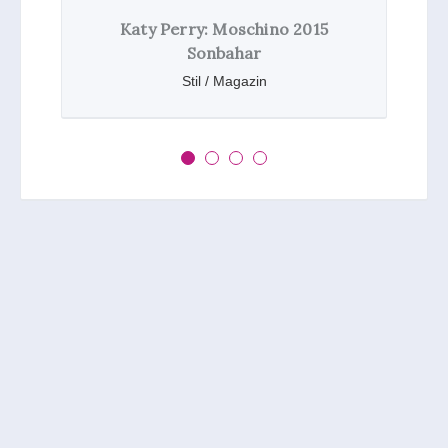
: Moschino 2015
Britney Spears ve Katy 
onbahar
Müzelik Oldu
l / Magazin
Haberler