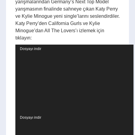
yarışmalarından Germany’s Next Top Model
yarışmasının finalinde sahneye çıkan Katy Perry
ve Kylie Minogue yeni single’larını seslendirdiler.
Katy Perry’den California Gurls ve Kylie
Minogue’dan All The Lovers’ı izlemek için
tıklayın:
Video
Dosyayı indir
oynatıcı
Video
Dosyayı indir
oynatıcı