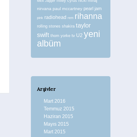
miley cyrus
nicki minaj
Mick Jagger
nirvana
paul mccartney
pearl jam
rihanna
radiohead
pink
rem
taylor
rolling stones
shakira
yeni
swift
U2
tv
thom yorke
albüm
Arşivler
Mart 2016
Temmuz 2015
Haziran 2015
Mayıs 2015
Mart 2015