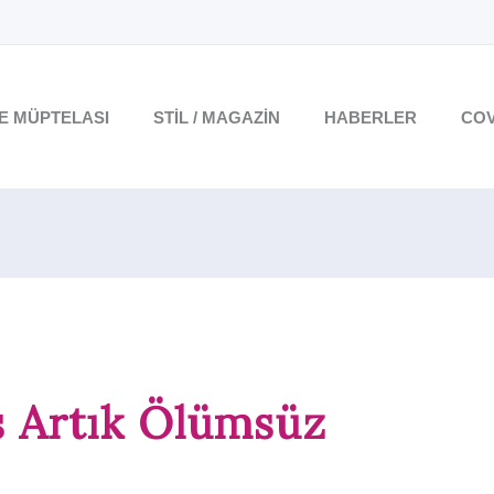
TE MÜPTELASI
STIL / MAGAZIN
HABERLER
COV
s Artık Ölümsüz