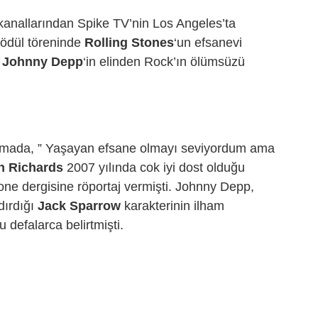
kanallarından Spike TV’nin Los Angeles’ta
ödül töreninde
R
olling Stones
‘un efsanevi
r
Johnny Depp
‘in elinden Rock’ın ölümsüzü
şmada, ” Yaşayan efsane olmayı seviyordum ama
h Richards
2007 yılında cok iyi dost olduğu
Stone dergisine röportaj vermişti. Johnny Depp,
dırdığı
Jack Sparrow
karakterinin ilham
defalarca belirtmişti.