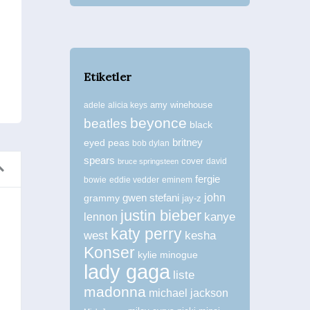
Etiketler
amy winehouse
adele
alicia keys
beyonce
beatles
black
britney
eyed peas
bob dylan
spears
cover
david
bruce springsteen
fergie
bowie
eddie vedder
eminem
john
grammy
gwen stefani
jay-z
justin bieber
kanye
lennon
60lı Yıllardan Rolling Stones
katy perry
west
kesha
Fotoğrafları
Konser
kylie minogue
Zaman Tüneli
lady gaga
liste
madonna
michael jackson