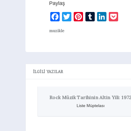
Paylaş
Facebook
Twitter
Pinterest
Tumblr
Linke
Po
muzikle
İLGILI YAZILAR
Rock Müzik Tarihinin Altin Yili: 197
Liste Müptelası