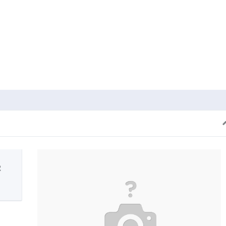
dIn
cket
2