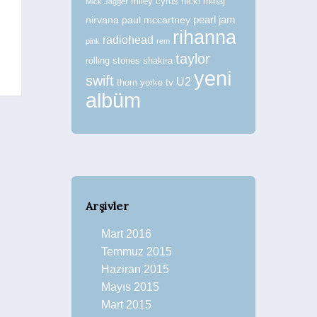
miley cyrus
nicki minaj
Mick Jagger
nirvana
paul mccartney
pearl jam
rihanna
radiohead
pink
rem
taylor
rolling stones
shakira
yeni
swift
U2
tv
thom yorke
albüm
Arşivler
Mart 2016
Temmuz 2015
Haziran 2015
Mayıs 2015
Mart 2015