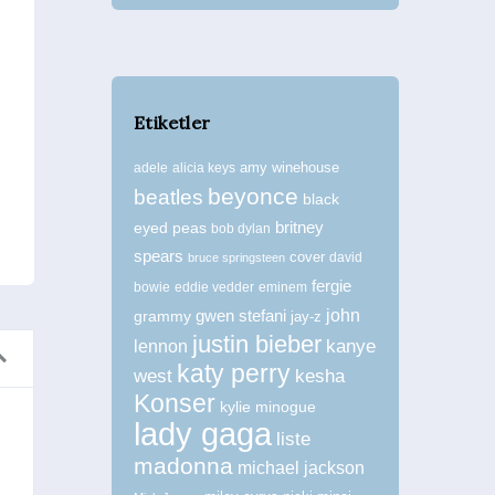
Etiketler
amy winehouse
adele
alicia keys
beyonce
beatles
black
britney
eyed peas
bob dylan
spears
cover
david
bruce springsteen
fergie
bowie
eddie vedder
eminem
john
grammy
gwen stefani
jay-z
justin bieber
kanye
lennon
katy perry
west
kesha
Konser
kylie minogue
lady gaga
liste
Kedi Kadın Kylie
Kyli
madonna
michael jackson
Stil / Magazin