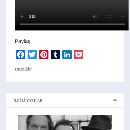
Paylaş
Facebook
Twitter
Pinterest
Tumblr
LinkedIn
Pocket
muzikle
İLGILI YAZILAR