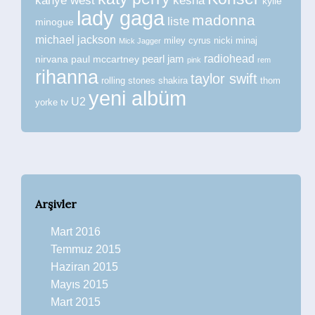
kanye west
kesha
kylie
lady gaga
madonna
liste
minogue
michael jackson
miley cyrus
nicki minaj
Mick Jagger
radiohead
nirvana
paul mccartney
pearl jam
pink
rem
rihanna
taylor swift
rolling stones
shakira
thom
yeni albüm
U2
tv
yorke
Arşivler
Mart 2016
Temmuz 2015
Haziran 2015
Mayıs 2015
Mart 2015