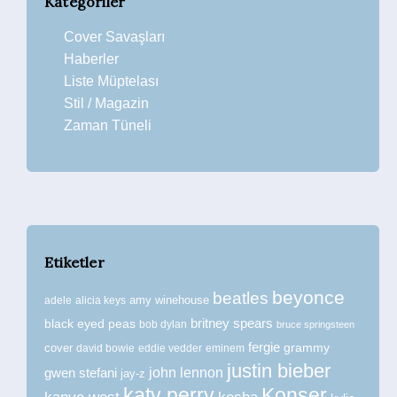
Kategoriler
Cover Savaşları
Haberler
Liste Müptelası
Stil / Magazin
Zaman Tüneli
Etiketler
beyonce
beatles
amy winehouse
adele
alicia keys
britney spears
black eyed peas
bob dylan
bruce springsteen
fergie
grammy
cover
david bowie
eddie vedder
eminem
justin bieber
john lennon
gwen stefani
jay-z
katy perry
Konser