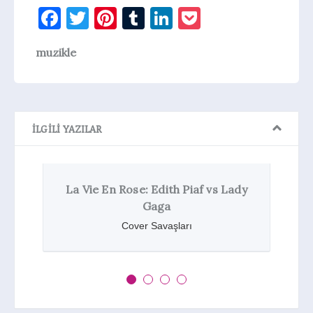
Facebook
Twitter
Pinterest
Tumblr
LinkedIn
Pocket
muzikle
İLGILI YAZILAR
Edith Piaf vs Lady
Kendrick Lamar Ellen’a K
aga
Oldu
Savaşları
Haberler