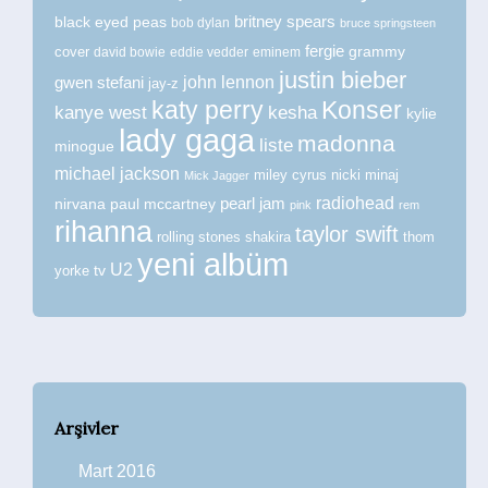
britney spears
black eyed peas
bob dylan
bruce springsteen
fergie
grammy
cover
david bowie
eddie vedder
eminem
justin bieber
john lennon
gwen stefani
jay-z
katy perry
Konser
kanye west
kesha
kylie
lady gaga
madonna
liste
minogue
michael jackson
miley cyrus
nicki minaj
Mick Jagger
radiohead
nirvana
paul mccartney
pearl jam
pink
rem
rihanna
taylor swift
rolling stones
shakira
thom
yeni albüm
U2
tv
yorke
Arşivler
Mart 2016