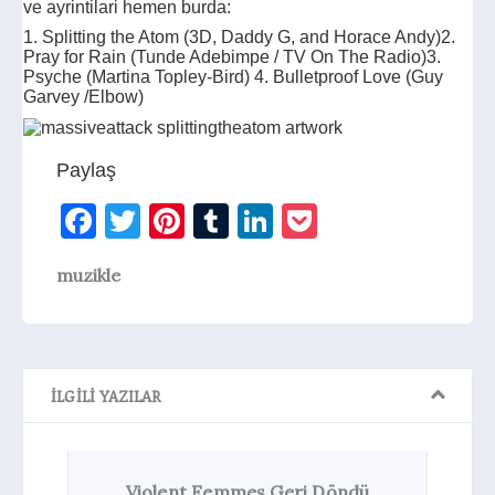
ve ayrintilari hemen burda:
1. Splitting the Atom (3D, Daddy G, and Horace Andy)
2.
Pray for Rain (Tunde Adebimpe / TV On The Radio)
3.
Psyche (Martina Topley-Bird)
4. Bulletproof Love (Guy
Garvey /Elbow)
Paylaş
Facebook
Twitter
Pinterest
Tumblr
LinkedIn
Pocket
muzikle
İLGILI YAZILAR
Violent Femmes Geri Döndü
Nilipek’