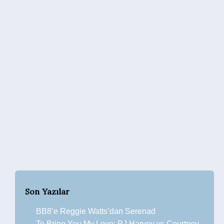
Son Yazılar
BB8’e Reggie Watts’dan Serenad
To Bring You My Love: PJ Harvey vs Courtney