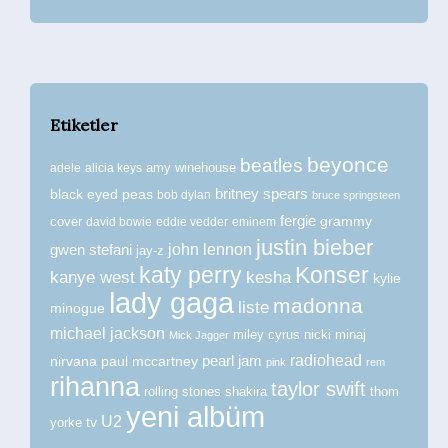
Etiketler
beyonce
beatles
amy winehouse
adele
alicia keys
britney spears
black eyed peas
bob dylan
bruce springsteen
fergie
grammy
cover
david bowie
eddie vedder
eminem
justin bieber
john lennon
gwen stefani
jay-z
katy perry
Konser
kanye west
kesha
kylie
lady gaga
madonna
liste
minogue
michael jackson
miley cyrus
nicki minaj
Mick Jagger
radiohead
nirvana
paul mccartney
pearl jam
pink
rem
rihanna
taylor swift
rolling stones
shakira
thom
yeni albüm
U2
tv
yorke