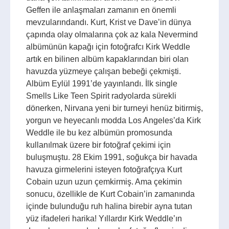
Geffen ile anlaşmaları zamanın en önemli
mevzularındandı. Kurt, Krist ve Dave’in dünya
çapında olay olmalarına çok az kala Nevermind
albümünün kapağı için fotoğrafcı Kirk Weddle
artık en bilinen albüm kapaklarından biri olan
havuzda yüzmeye çalışan bebeği çekmişti.
Albüm Eylül 1991’de yayınlandı. İlk single
Smells Like Teen Spirit radyolarda sürekli
dönerken, Nirvana yeni bir turneyi henüz bitirmiş,
yorgun ve heyecanlı modda Los Angeles’da Kirk
Weddle ile bu kez albümün promosunda
kullanılmak üzere bir fotoğraf çekimi için
buluşmuştu. 28 Ekim 1991, soğukça bir havada
havuza girmelerini isteyen fotoğrafçıya Kurt
Cobain uzun uzun çemkirmiş. Ama çekimin
sonucu, özellikle de Kurt Cobain’in zamanında
içinde bulunduğu ruh halina birebir ayna tutan
yüz ifadeleri harika! Yıllardır Kirk Weddle’ın