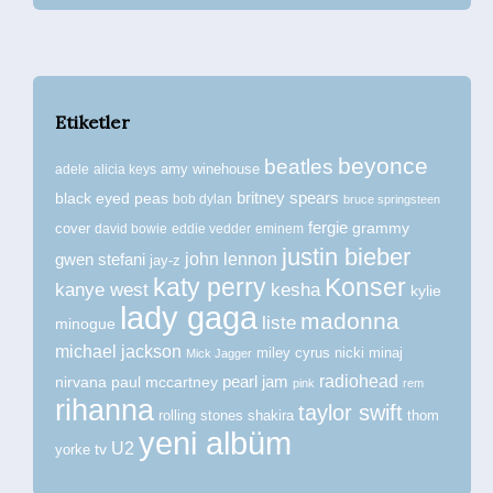
Etiketler
beyonce
beatles
amy winehouse
adele
alicia keys
britney spears
black eyed peas
bob dylan
bruce springsteen
fergie
grammy
cover
david bowie
eddie vedder
eminem
justin bieber
john lennon
gwen stefani
jay-z
katy perry
Konser
kanye west
kesha
kylie
lady gaga
madonna
liste
minogue
michael jackson
miley cyrus
nicki minaj
Mick Jagger
radiohead
nirvana
paul mccartney
pearl jam
pink
rem
rihanna
taylor swift
rolling stones
shakira
thom
yeni albüm
U2
tv
yorke