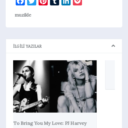
Facebook
Twitter
Pinterest
Tumblr
LinkedIn
Pocket
muzikle
İLGILI YAZILAR
Everlong’u Bir de Böyle Dinleyin!
Cover Savaşları
ey