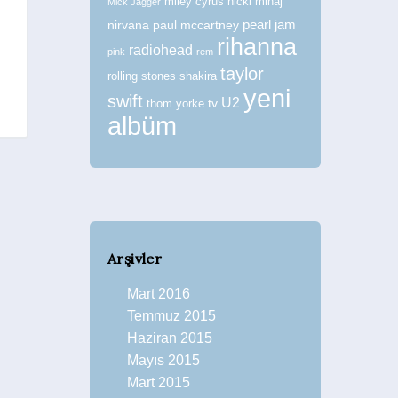
miley cyrus
nicki minaj
Mick Jagger
Haberler
nirvana
paul mccartney
pearl jam
rihanna
radiohead
pink
rem
taylor
rolling stones
shakira
yeni
swift
U2
tv
thom yorke
albüm
Arşivler
Mart 2016
Temmuz 2015
Haziran 2015
Mayıs 2015
Mart 2015