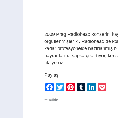
2009 Prag Radiohead konserini kay
örgütlenmişler ki, Radiohead de ko
kadar profesyonelce hazırlanmış b
hayranlarına şapka çıkartıyor, kon
tıklıyoruz..
Paylaş
Facebook
Twitter
Pinterest
Tumblr
Linke
Po
muzikle