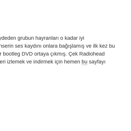
deden grubun hayranları o kadar iyi
nserin ses kaydını onlara bağışlamış ve ilk kez bu
ir bootleg DVD ortaya çıkmış. Çek Radiohead
seri izlemek ve indirmek için hemen
bu
sayfayı
dIn
cket