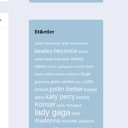
Etiketler
amy winehouse
adele
alicia keys
beyonce
beatles
black
britney
eyed peas
bob dylan
spears
cover
david
bruce springsteen
fergie
bowie
eddie vedder
eminem
john
grammy
gwen stefani
jay-z
justin bieber
kanye
lennon
katy perry
west
kesha
Konser
kylie minogue
lady gaga
liste
madonna
michael jackson
54. Grammy Adayları Açıklandı
Radiohe