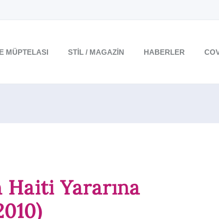
TE MÜPTELASI
STIL / MAGAZIN
HABERLER
COV
 Haiti Yararına
2010)