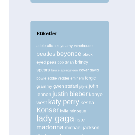
Etiketler
amy winehouse
adele
alicia keys
beyonce
beatles
black
britney
eyed peas
bob dylan
spears
cover
david
bruce springsteen
fergie
bowie
eddie vedder
eminem
john
grammy
gwen stefani
jay-z
justin bieber
kanye
lennon
katy perry
west
kesha
Konser
kylie minogue
lady gaga
liste
madonna
michael jackson