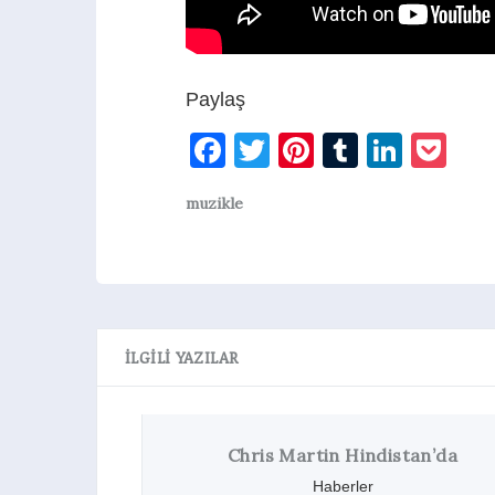
Paylaş
Facebook
Twitter
Pinterest
Tumblr
Linke
Po
muzikle
İLGILI YAZILAR
Chris Martin Hindistan’da
Co
Haberler