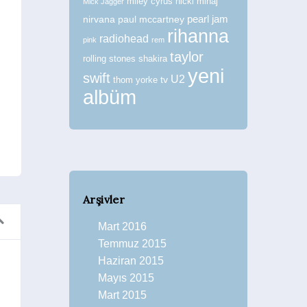
miley cyrus
nicki minaj
Mick Jagger
nirvana
paul mccartney
pearl jam
rihanna
radiohead
pink
rem
taylor
rolling stones
shakira
yeni
swift
U2
tv
thom yorke
albüm
Arşivler
Mart 2016
Temmuz 2015
Haziran 2015
Mayıs 2015
s’un Avrupa Çıkarması
REM Münih Kon
Mart 2015
imavera Sound)
Zaman T