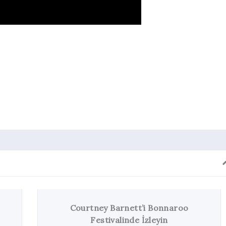
dIn
cket
urtney Barnett’i Bonnaroo
The Stroke
Festivalinde İzleyin
(Pr