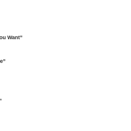
You Want”
me”
”
dIn
cket