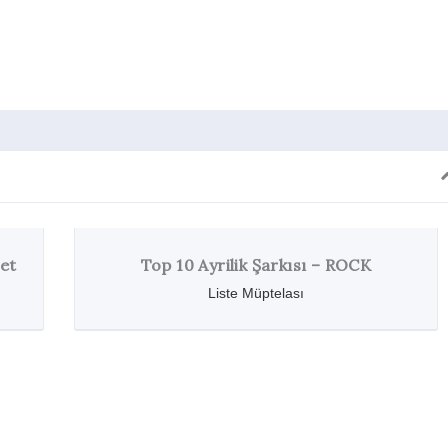
 Ayrilik Şarkısı – ROCK
Rock Müzik Tarihi
Liste Müptelası
Liste 