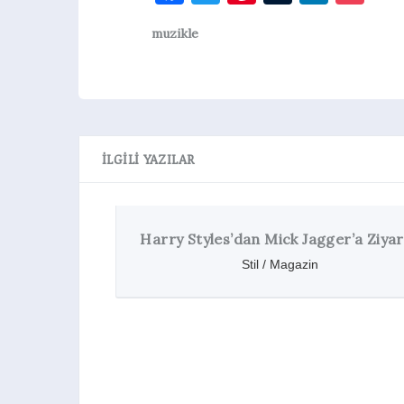
muzikle
İLGILI YAZILAR
y Styles’dan Mick Jagger’a Ziyaret
Top 10
Stil / Magazin