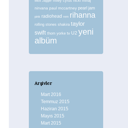
miley cyrus
nicki minaj
Mick Jagger
nirvana
paul mccartney
pearl jam
rihanna
radiohead
pink
rem
taylor
rolling stones
shakira
yeni
swift
U2
tv
thom yorke
albüm
Arşivler
Mart 2016
Temmuz 2015
Haziran 2015
Mayıs 2015
Mart 2015