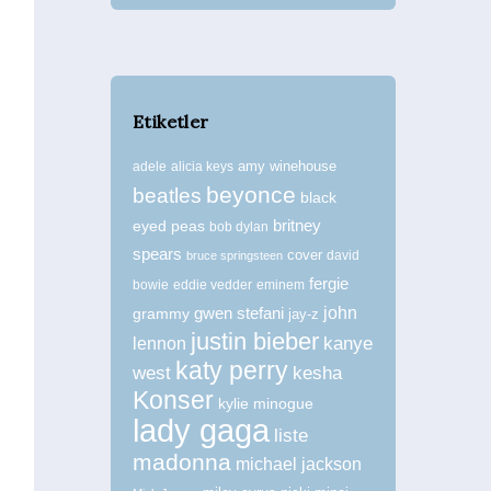
Etiketler
amy winehouse
adele
alicia keys
beyonce
beatles
black
britney
eyed peas
bob dylan
spears
cover
david
bruce springsteen
fergie
bowie
eddie vedder
eminem
john
grammy
gwen stefani
jay-z
justin bieber
kanye
lennon
katy perry
west
kesha
Konser
kylie minogue
lady gaga
liste
madonna
michael jackson