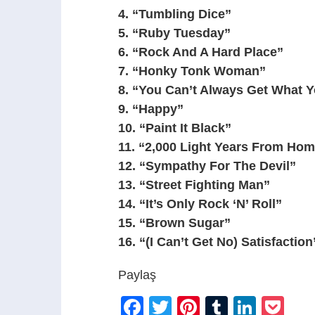
4.
“Tumbling Dice”
5.
“Ruby Tuesday”
6.
“Rock And A Hard Place”
7.
“Honky Tonk Woman”
8.
“You Can’t Always Get What 
9.
“Happy”
10.
“Paint It Black”
11.
“2,000 Light Years From Ho
12.
“Sympathy For The Devil”
13.
“Street Fighting Man”
14.
“It’s Only Rock ‘N’ Roll”
15.
“Brown Sugar”
16.
“(I Can’t Get No) Satisfaction
Paylaş
Facebook
Twitter
Pinterest
Tumblr
Linke
Po