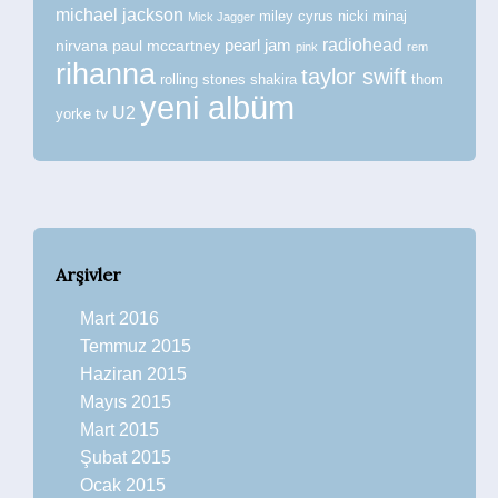
michael jackson
miley cyrus
nicki minaj
Mick Jagger
radiohead
nirvana
paul mccartney
pearl jam
pink
rem
rihanna
taylor swift
rolling stones
shakira
thom
yeni albüm
U2
tv
yorke
Arşivler
Mart 2016
Temmuz 2015
Haziran 2015
Mayıs 2015
Mart 2015
Şubat 2015
Ocak 2015