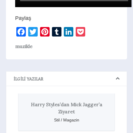
Paylaş
Facebook
Twitter
Pinterest
Tumblr
LinkedIn
Pocket
muzikle
İLGILI YAZILAR
ry Styles’dan Mick Jagger’a
Top 10 Ayrilik
Ziyaret
Liste M
Stil / Magazin