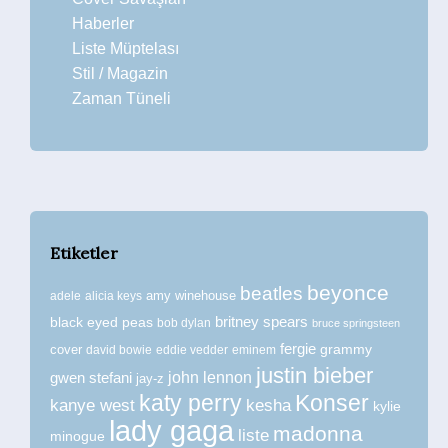
Haberler
Liste Müptelası
Stil / Magazin
Zaman Tüneli
Etiketler
beyonce
beatles
amy winehouse
adele
alicia keys
britney spears
black eyed peas
bob dylan
bruce springsteen
fergie
grammy
cover
david bowie
eddie vedder
eminem
justin bieber
john lennon
gwen stefani
jay-z
katy perry
Konser
kanye west
kesha
kylie
lady gaga
madonna
liste
minogue