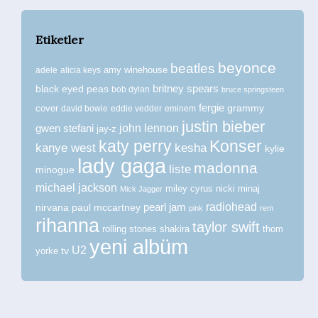
Etiketler
beyonce
beatles
amy winehouse
adele
alicia keys
britney spears
black eyed peas
bob dylan
bruce springsteen
fergie
grammy
cover
david bowie
eddie vedder
eminem
justin bieber
john lennon
gwen stefani
jay-z
katy perry
Konser
kanye west
kesha
kylie
lady gaga
madonna
liste
minogue
michael jackson
miley cyrus
nicki minaj
Mick Jagger
radiohead
nirvana
paul mccartney
pearl jam
pink
rem
rihanna
taylor swift
rolling stones
shakira
thom
yeni albüm
U2
tv
yorke