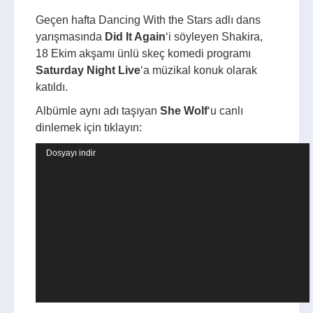
Geçen hafta Dancing With the Stars adlı dans
yarışmasında
Did It Again
‘i söyleyen Shakira,
18 Ekim akşamı ünlü skeç komedi programı
Saturday Night
Live
‘a müzikal konuk olarak
katıldı.
Albümle aynı adı taşıyan
She Wolf
‘u canlı
dinlemek için tıklayın:
Video
Dosyayı indir
oynatıcı