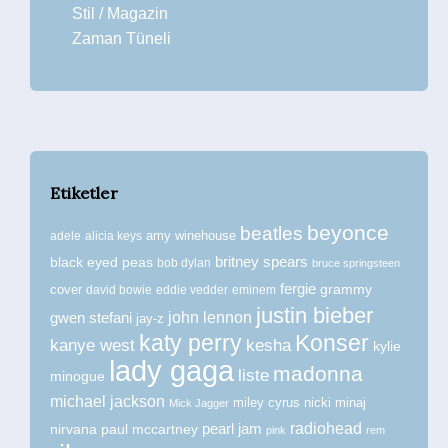
Stil / Magazin
Zaman Tüneli
Etiketler
beyonce
beatles
amy winehouse
adele
alicia keys
britney spears
black eyed peas
bob dylan
bruce springsteen
fergie
grammy
cover
david bowie
eddie vedder
eminem
justin bieber
john lennon
gwen stefani
jay-z
katy perry
Konser
kanye west
kesha
kylie
lady gaga
madonna
liste
minogue
michael jackson
miley cyrus
nicki minaj
Mick Jagger
radiohead
nirvana
paul mccartney
pearl jam
pink
rem