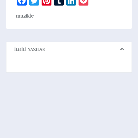
Facebook
Twitter
Pinterest
Tumblr
LinkedIn
Pocket
muzikle
İLGILI YAZILAR