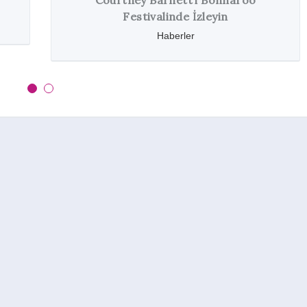
Courtney Barnett’i Bonnaroo
Festivalinde İzleyin
Haberler