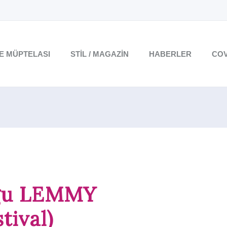
TE MÜPTELASI
STIL / MAGAZIN
HABERLER
COV
uğu LEMMY
tival)