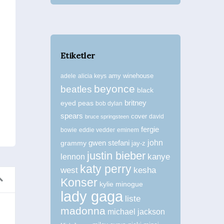
Etiketler
amy winehouse
adele
alicia keys
beyonce
beatles
black
britney
eyed peas
bob dylan
spears
cover
david
bruce springsteen
fergie
bowie
eddie vedder
eminem
john
grammy
gwen stefani
jay-z
justin bieber
kanye
lennon
katy perry
west
kesha
Konser
kylie minogue
lady gaga
liste
madonna
michael jackson