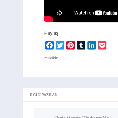
Paylaş
Facebook
Twitter
Pinterest
Tumblr
Linke
Po
muzikle
İLGILI YAZILAR