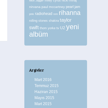
The Strokes’un Avrupa Çıkarması
miley cyrus
nicki minaj
Mick Jagger
(Primavera Sound)
nirvana
paul mccartney
pearl jam
rihanna
Haberler
radiohead
pink
rem
taylor
rolling stones
shakira
yeni
swift
U2
tv
thom yorke
albüm
Arşivler
Mart 2016
Temmuz 2015
Haziran 2015
Mayıs 2015
Mart 2015