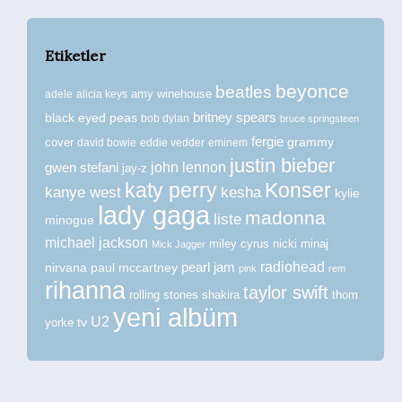
Etiketler
beyonce
beatles
amy winehouse
adele
alicia keys
britney spears
black eyed peas
bob dylan
bruce springsteen
fergie
grammy
cover
david bowie
eddie vedder
eminem
justin bieber
john lennon
gwen stefani
jay-z
katy perry
Konser
kanye west
kesha
kylie
lady gaga
madonna
liste
minogue
michael jackson
miley cyrus
nicki minaj
Mick Jagger
radiohead
nirvana
paul mccartney
pearl jam
pink
rem
rihanna
taylor swift
rolling stones
shakira
thom
yeni albüm
U2
tv
yorke