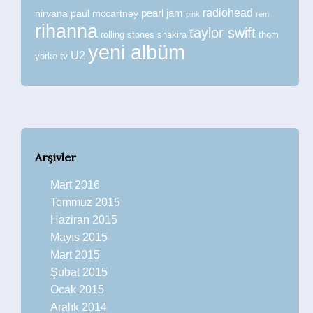
radiohead
nirvana
paul mccartney
pearl jam
pink
rem
rihanna
taylor swift
rolling stones
shakira
thom
yeni albüm
U2
tv
yorke
Arşivler
Mart 2016
Temmuz 2015
Haziran 2015
Mayıs 2015
Mart 2015
Şubat 2015
Ocak 2015
Aralık 2014