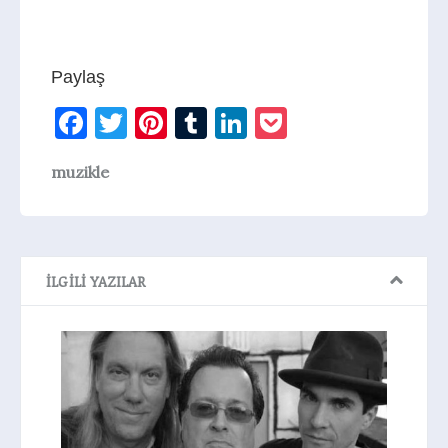
Paylaş
Facebook
Twitter
Pinterest
Tumblr
LinkedIn
Pocket
muzikle
İLGILI YAZILAR