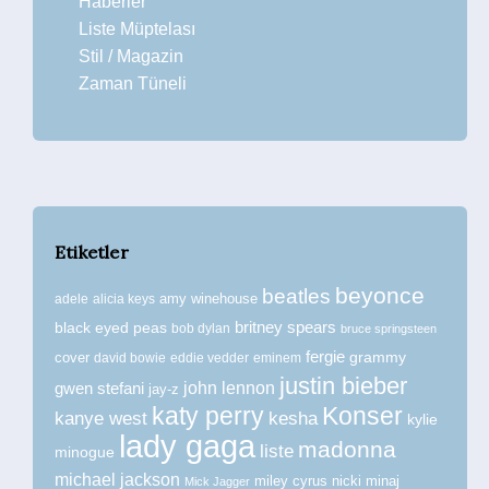
Haberler
Liste Müptelası
Stil / Magazin
Zaman Tüneli
Etiketler
beyonce
beatles
amy winehouse
adele
alicia keys
britney spears
black eyed peas
bob dylan
bruce springsteen
fergie
grammy
cover
david bowie
eddie vedder
eminem
justin bieber
john lennon
gwen stefani
jay-z
katy perry
Konser
kanye west
kesha
kylie
lady gaga
madonna
liste
minogue
michael jackson
miley cyrus
nicki minaj
Mick Jagger