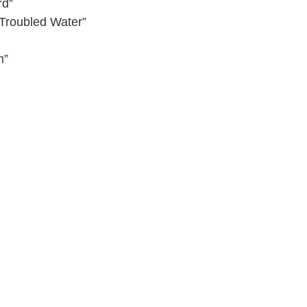
rd”
Troubled Water”
m”