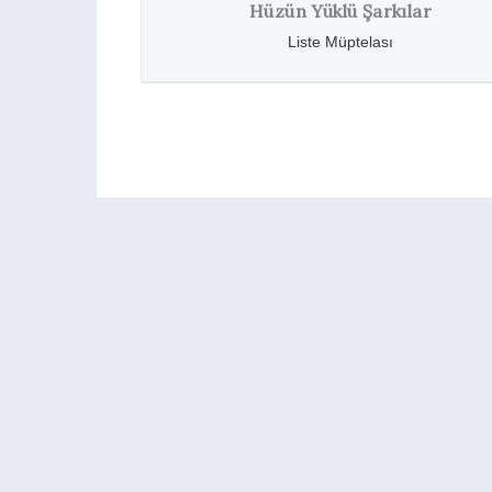
Nina Simone Dokümanteri: What
Happened Miss Simone?
Haberler