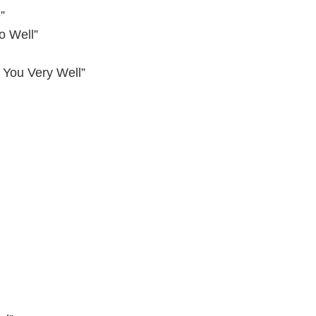
”
o Well”
 You Very Well”