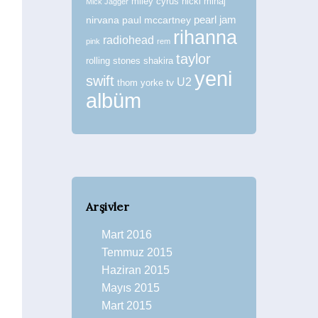
miley cyrus
nicki minaj
Mick Jagger
nirvana
paul mccartney
pearl jam
rihanna
radiohead
pink
rem
taylor
rolling stones
shakira
yeni
swift
U2
tv
thom yorke
albüm
Arşivler
Mart 2016
Temmuz 2015
Haziran 2015
Mayıs 2015
Mart 2015