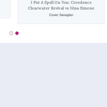
Hüzün Yüklü Şarkılar
Liste Müptelası