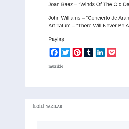
Joan Baez – “Winds Of The Old Da
John Williams – “Concierto de Aran
Art Tatum – “There Will Never Be 
Paylaş
Facebook
Twitter
Pinterest
Tumblr
Linke
Po
muzikle
İLGILI YAZILAR