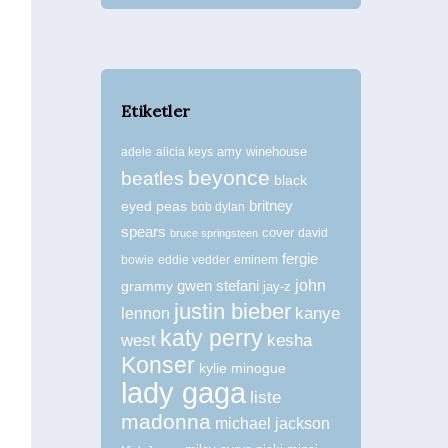
Etiketler
amy winehouse
adele
alicia keys
beyonce
beatles
black
britney
eyed peas
bob dylan
spears
cover
david
bruce springsteen
fergie
bowie
eddie vedder
eminem
john
grammy
gwen stefani
jay-z
justin bieber
kanye
lennon
katy perry
west
kesha
Konser
kylie minogue
lady gaga
liste
madonna
michael jackson