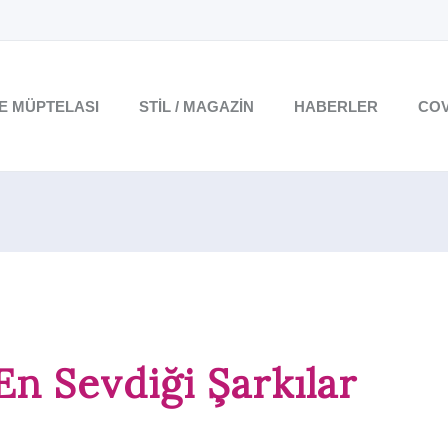
TE MÜPTELASI
STIL / MAGAZIN
HABERLER
COV
 En Sevdiği Şarkılar