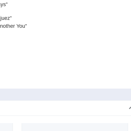
ys”
juez”
Another You”
dIn
cket