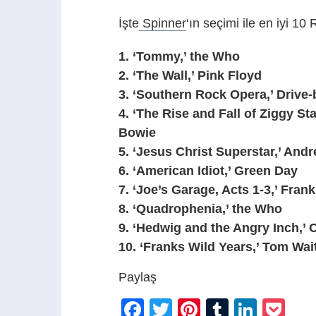
İşte
Spinner
‘ın seçimi ile en iyi 10
1. ‘Tommy,’ the Who
2. ‘The Wall,’ Pink Floyd
3. ‘Southern Rock Opera,’ Drive-
4. ‘The Rise and Fall of Ziggy S
Bowie
5. ‘Jesus Christ Superstar,’ An
6. ‘American Idiot,’ Green Day
7. ‘Joe’s Garage, Acts 1-3,’ Fran
8. ‘Quadrophenia,’ the Who
9. ‘Hedwig and the Angry Inch,’ 
10. ‘Franks Wild Years,’ Tom Wai
Paylaş
Facebook
Twitter
Pinterest
Tumblr
Linke
Po