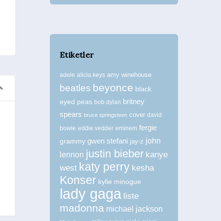
Etiketler
amy winehouse
adele
alicia keys
beyonce
beatles
black
britney
eyed peas
bob dylan
spears
cover
david
bruce springsteen
fergie
bowie
eddie vedder
eminem
Paul McCartney, Roger Daltrey, Ronnie
john
grammy
gwen stefani
jay-z
Wood ve Paul Weller Aynı Sahnede!
justin bieber
kanye
lennon
Haberler
katy perry
west
kesha
Konser
kylie minogue
lady gaga
liste
madonna
michael jackson