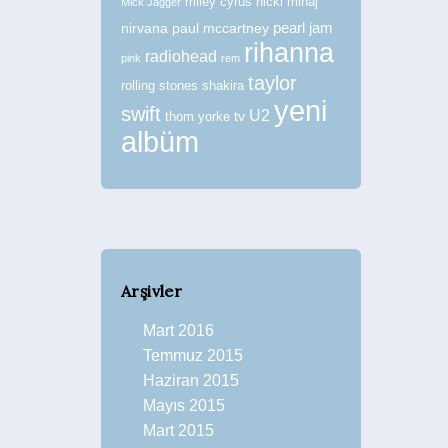
miley cyrus
nicki minaj
Mick Jagger
nirvana
paul mccartney
pearl jam
rihanna
radiohead
pink
rem
taylor
rolling stones
shakira
yeni
swift
U2
tv
thom yorke
albüm
Arşivler
Mart 2016
Temmuz 2015
Haziran 2015
Mayıs 2015
Mart 2015