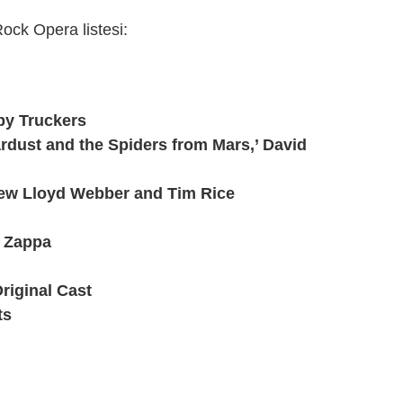
 Rock Opera listesi:
by Truckers
tardust and the Spiders from Mars,’ David
drew Lloyd Webber and Tim Rice
k Zappa
Original Cast
ts
dIn
cket