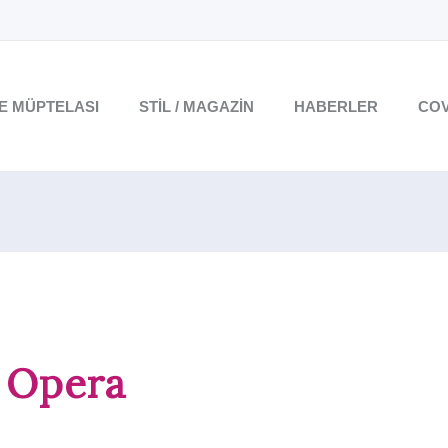
TE MÜPTELASI
STIL / MAGAZIN
HABERLER
COV
k Opera