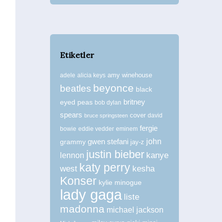
Etiketler
amy winehouse
adele
alicia keys
beyonce
beatles
black
britney
eyed peas
bob dylan
spears
cover
david
bruce springsteen
fergie
bowie
eddie vedder
eminem
john
grammy
gwen stefani
jay-z
justin bieber
kanye
lennon
katy perry
west
kesha
Konser
kylie minogue
lady gaga
liste
madonna
michael jackson