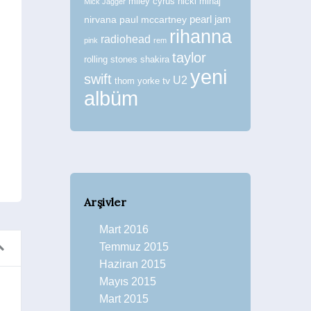
miley cyrus
nicki minaj
Mick Jagger
nirvana
paul mccartney
pearl jam
rihanna
radiohead
pink
rem
taylor
rolling stones
shakira
yeni
swift
U2
tv
thom yorke
albüm
Arşivler
Mart 2016
Temmuz 2015
Haziran 2015
Mayıs 2015
Mart 2015
Listeleri: Marion Cotillard
Pixies’de