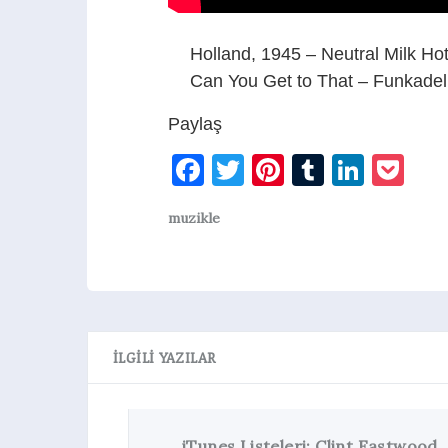
Holland, 1945 – Neutral Milk Hot
Can You Get to That – Funkadel
Paylaş
Facebook
Twitter
Pinterest
Tumblr
Linke
Po
muzikle
İLGILI YAZILAR
iTunes Listeleri: Clint Eastwood