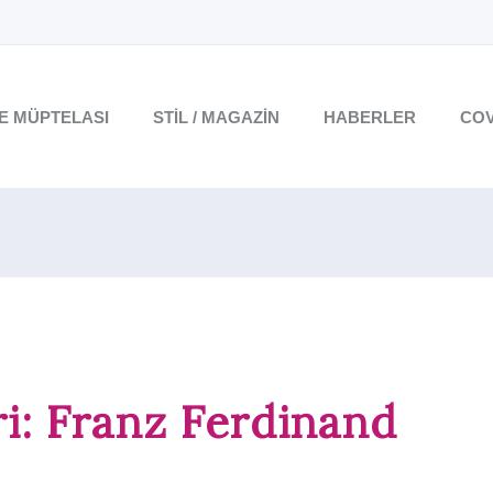
TE MÜPTELASI
STIL / MAGAZIN
HABERLER
COV
ri: Franz Ferdinand