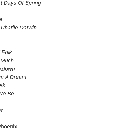
st Days Of Spring
e
Charlie Darwin
 Folk
 Much
akdown
On A Dream
ek
 We Be
ew
Phoenix