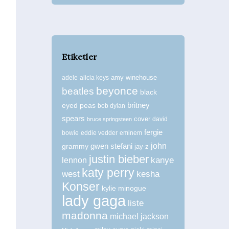
Etiketler
amy winehouse
adele
alicia keys
beyonce
beatles
black
britney
eyed peas
bob dylan
spears
cover
david
bruce springsteen
fergie
bowie
eddie vedder
eminem
john
grammy
gwen stefani
jay-z
justin bieber
kanye
lennon
katy perry
west
kesha
Konser
kylie minogue
lady gaga
liste
madonna
michael jackson