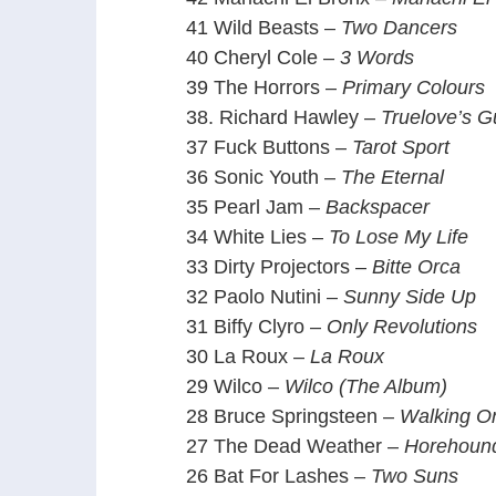
41 Wild Beasts –
Two Dancers
40 Cheryl Cole –
3 Words
39 The Horrors –
Primary Colours
38. Richard Hawley –
Truelove’s G
37 Fuck Buttons –
Tarot Sport
36 Sonic Youth –
The Eternal
35 Pearl Jam –
Backspacer
34 White Lies –
To Lose My Life
33 Dirty Projectors –
Bitte Orca
32 Paolo Nutini –
Sunny Side Up
31 Biffy Clyro –
Only Revolutions
30 La Roux –
La Roux
29 Wilco –
Wilco (The Album)
28 Bruce Springsteen –
Walking O
27 The Dead Weather –
Horehoun
26 Bat For Lashes –
Two Suns