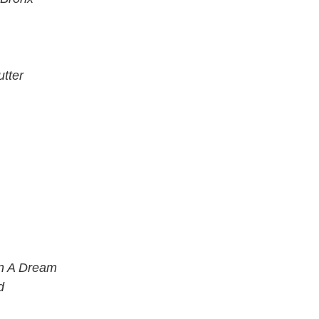
utter
n A Dream
d