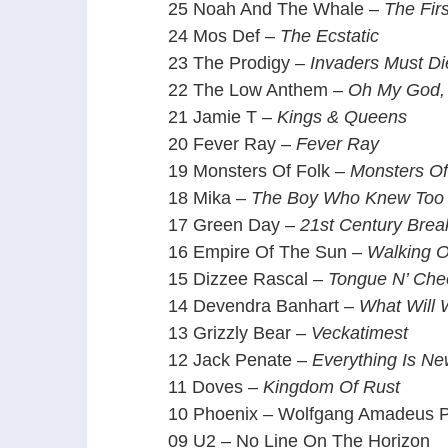
25 Noah And The Whale –
The Fir
24 Mos Def –
The Ecstatic
23 The Prodigy –
Invaders Must Di
22 The Low Anthem –
Oh My God, 
21 Jamie T –
Kings & Queens
20 Fever Ray –
Fever Ray
19 Monsters Of Folk –
Monsters Of
18 Mika –
The Boy Who Knew Too
17 Green Day –
21st Century Bre
16 Empire Of The Sun –
Walking 
15 Dizzee Rascal –
Tongue N’ Che
14 Devendra Banhart –
What Will
13 Grizzly Bear –
Veckatimest
12 Jack Penate –
Everything Is N
11 Doves –
Kingdom Of Rust
10 Phoenix – Wolfgang Amadeus 
09 U2 – No Line On The Horizon