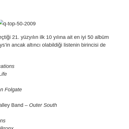
çtiği 21. yüzyılın ilk 10 yılına ait en iyi 50 albüm
in ancak altıncı olabildiği listenin birincisi de
ations
ife
on Folgate
alley Band –
Outer South
ons
 Bronx