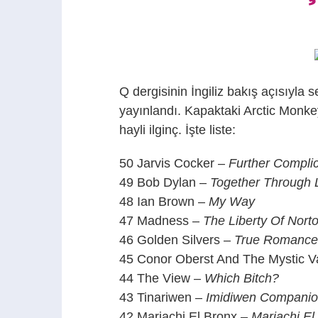
Q dergisinin İngiliz bakış açısıyla se
yayınlandı. Kapaktaki Arctic Monkeys’
hayli ilginç. İşte liste:
50 Jarvis Cocker –
Further Complic
49 Bob Dylan –
Together Through L
48 Ian Brown –
My Way
47 Madness –
The Liberty Of Nort
46 Golden Silvers –
True Romance
45 Conor Oberst And The Mystic V
44 The View –
Which Bitch?
43 Tinariwen –
Imidiwen Compani
42 Mariachi El Bronx –
Mariachi El