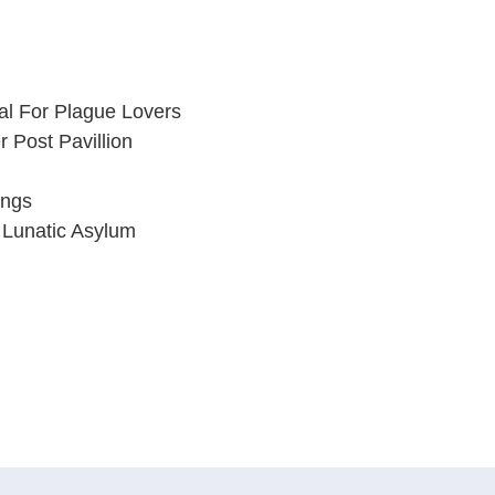
al For Plague Lovers
 Post Pavillion
ungs
 Lunatic Asylum
dIn
cket