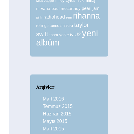
miley cyrus
nicki minaj
Mick Jagger
nirvana
paul mccartney
pearl jam
rihanna
radiohead
pink
rem
taylor
rolling stones
shakira
yeni
swift
U2
tv
thom yorke
albüm
Arşivler
Mart 2016
Temmuz 2015
Haziran 2015
Mayıs 2015
Mart 2015