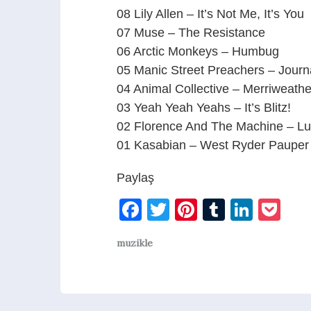
08 Lily Allen – It’s Not Me, It’s You
07 Muse – The Resistance
06 Arctic Monkeys – Humbug
05 Manic Street Preachers – Journ
04 Animal Collective – Merriweather
03 Yeah Yeah Yeahs – It’s Blitz!
02 Florence And The Machine – L
01 Kasabian – West Ryder Pauper
Paylaş
Facebook
Twitter
Pinterest
Tumblr
Linke
Po
muzikle