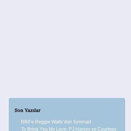
Son Yazılar
BB8’e Reggie Watts’dan Serenad
To Bring You My Love: PJ Harvey vs Courtney