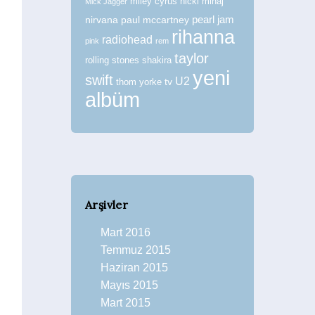
miley cyrus
nicki minaj
Mick Jagger
nirvana
paul mccartney
pearl jam
rihanna
radiohead
pink
rem
taylor
rolling stones
shakira
yeni
swift
U2
tv
thom yorke
albüm
Arşivler
Mart 2016
Temmuz 2015
Haziran 2015
Mayıs 2015
Mart 2015