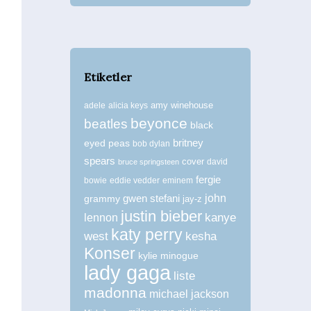
Etiketler
amy winehouse
adele
alicia keys
beyonce
beatles
black
britney
eyed peas
bob dylan
spears
cover
david
bruce springsteen
fergie
bowie
eddie vedder
eminem
john
grammy
gwen stefani
jay-z
justin bieber
kanye
lennon
katy perry
west
kesha
Konser
kylie minogue
lady gaga
liste
madonna
michael jackson