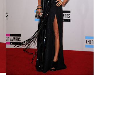
dIn
cket