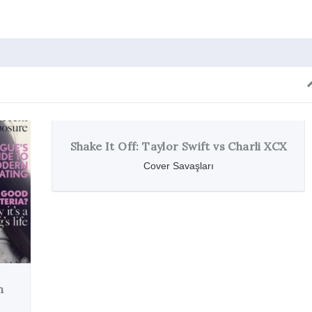
Charli XCX
Katy Perry: Moschino 2015 Sonbah
Stil / Magazin