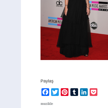
Paylaş
Facebook
Twitter
Pinterest
Tumblr
Linke
Po
muzikle