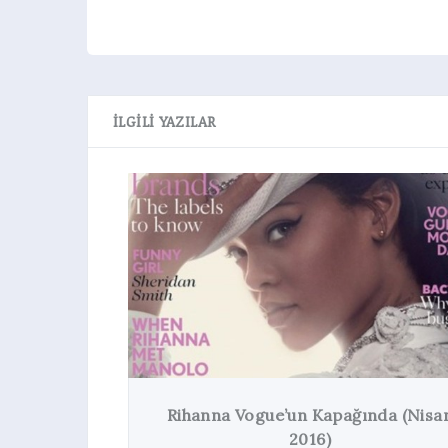
İLGILI YAZILAR
Shake It Off: Taylor Swift vs 
Cover Savaşları
pağında (Nisan