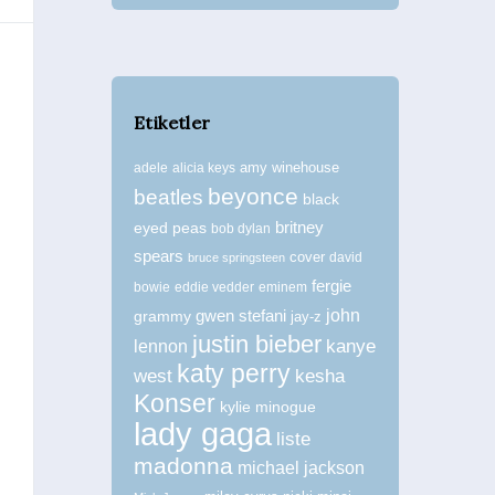
Alanis, Alicia ve Mariah Hamile
Alici
Etiketler
Stil / Magazin
amy winehouse
adele
alicia keys
beyonce
beatles
black
britney
eyed peas
bob dylan
spears
cover
david
bruce springsteen
fergie
bowie
eddie vedder
eminem
john
grammy
gwen stefani
jay-z
justin bieber
kanye
lennon
katy perry
west
kesha
Konser
kylie minogue
lady gaga
liste
madonna
michael jackson