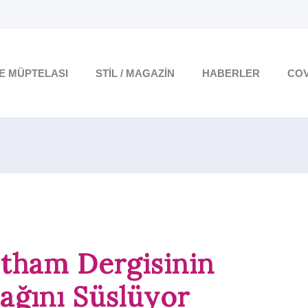
TE MÜPTELASI
STIL / MAGAZIN
HABERLER
COV
otham Dergisinin
ağını Süslüyor