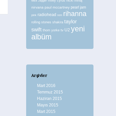
miley cyrus
nicki minaj
Mick Jagger
nirvana
paul mccartney
pearl jam
rihanna
radiohead
pink
rem
taylor
rolling stones
shakira
yeni
swift
U2
tv
thom yorke
albüm
Arşivler
Mart 2016
Temmuz 2015
Haziran 2015
Mayıs 2015
Mart 2015