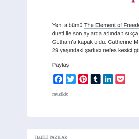
Yeni albümü
The Element of Free
dueti ile son aylarda adından sıkça
Gotham’a kapak oldu. Catherine Mal
29 yaşındaki şarkıcı nefes kesici g
Paylaş
Facebook
Twitter
Pinterest
Tumblr
Linke
Po
muzikle
İLGILI YAZILAR