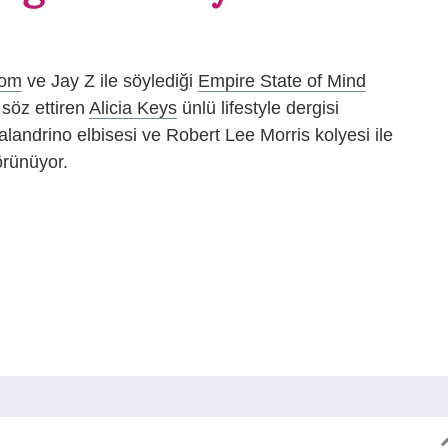
dom
ve Jay Z ile söylediği
Empire State of Mind
 söz ettiren
Alicia Keys
ünlü lifestyle dergisi
andrino elbisesi ve Robert Lee Morris kolyesi ile
örünüyor.
dIn
cket