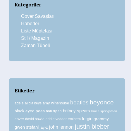
Kategoriler
Cover Savaşları
Haberler
Liste Müptelası
Stil / Magazin
Zaman Tüneli
Etiketler
beyonce
beatles
amy winehouse
adele
alicia keys
britney spears
black eyed peas
bob dylan
bruce springsteen
fergie
grammy
cover
david bowie
eddie vedder
eminem
justin bieber
john lennon
gwen stefani
jay-z