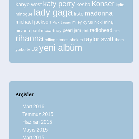
katy perry
Konser
kanye west
kesha
kylie
lady gaga
madonna
liste
minogue
michael jackson
miley cyrus
nicki minaj
Mick Jagger
radiohead
nirvana
paul mccartney
pearl jam
pink
rem
rihanna
taylor swift
rolling stones
shakira
thom
yeni albüm
U2
tv
yorke
Arşivler
Mart 2016
Temmuz 2015
Haziran 2015
Mayıs 2015
Mart 2015