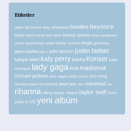
Etiketler
beyonce
beatles
amy winehouse
adele
alicia keys
britney spears
black eyed peas
bob dylan
bruce springsteen
fergie
grammy
cover
david bowie
eddie vedder
eminem
justin bieber
john lennon
gwen stefani
jay-z
katy perry
Konser
kanye west
kesha
kylie
lady gaga
madonna
liste
minogue
michael jackson
miley cyrus
nicki minaj
Mick Jagger
radiohead
nirvana
paul mccartney
pearl jam
pink
rem
rihanna
taylor swift
rolling stones
shakira
thom
yeni albüm
U2
tv
yorke