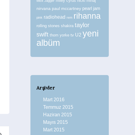
miley cyrus
nicki minaj
Mick Jagger
nirvana
paul mccartney
pearl jam
rihanna
radiohead
pink
rem
taylor
rolling stones
shakira
yeni
swift
U2
tv
thom yorke
albüm
Arşivler
Mart 2016
Temmuz 2015
Haziran 2015
Mayıs 2015
Mart 2015