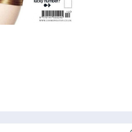
dIn
cket