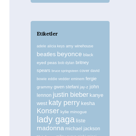
Etiketler
amy winehouse
adele
alicia keys
beyonce
beatles
black
britney
eyed peas
bob dylan
spears
cover
david
bruce springsteen
fergie
bowie
eddie vedder
eminem
john
grammy
gwen stefani
jay-z
justin bieber
kanye
lennon
katy perry
west
kesha
Konser
kylie minogue
lady gaga
liste
madonna
michael jackson