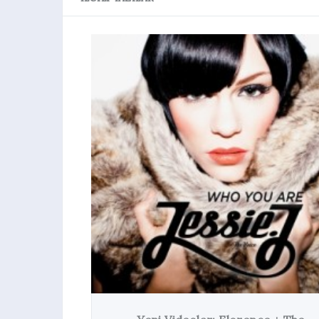
Yeni Videolar: Death Cab Fo
Jessie J, Arctic Monke
Haberler