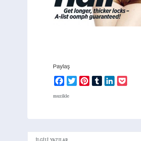
Paylaş
Facebook
Twitter
Pinterest
Tumblr
Linke
Po
muzikle
İLGILI YAZILAR