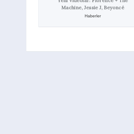
orence + The
J, Beyoncé