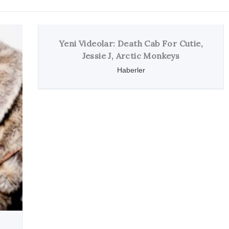
r Cutie,
ys
Jessie J’den Graham Norton’a Ziyar
Haberler