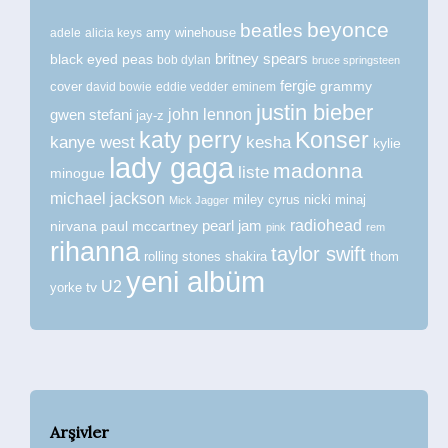
beyonce
beatles
amy winehouse
adele
alicia keys
britney spears
black eyed peas
bob dylan
bruce springsteen
fergie
grammy
cover
david bowie
eddie vedder
eminem
justin bieber
john lennon
gwen stefani
jay-z
katy perry
Konser
kanye west
kesha
kylie
lady gaga
madonna
liste
minogue
michael jackson
miley cyrus
nicki minaj
Mick Jagger
radiohead
nirvana
paul mccartney
pearl jam
pink
rem
rihanna
taylor swift
rolling stones
shakira
thom
yeni albüm
U2
tv
yorke
Arşivler