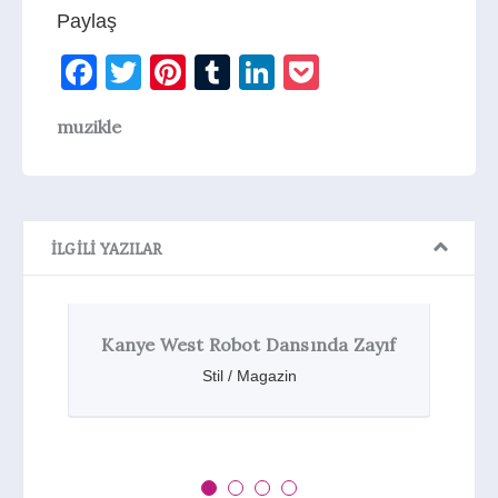
Paylaş
Facebook
Twitter
Pinterest
Tumblr
LinkedIn
Pocket
muzikle
İLGILI YAZILAR
Kanye West Robot Dansında Zayıf
Gra
Stil / Magazin