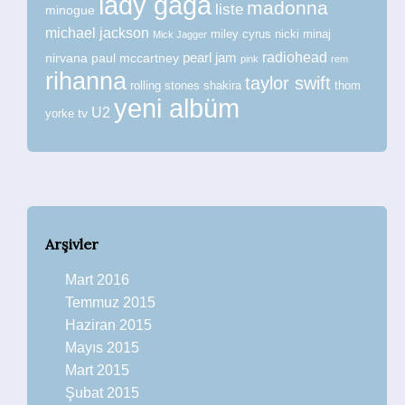
lady gaga
madonna
liste
minogue
michael jackson
miley cyrus
nicki minaj
Mick Jagger
radiohead
nirvana
paul mccartney
pearl jam
pink
rem
rihanna
taylor swift
rolling stones
shakira
thom
yeni albüm
U2
tv
yorke
Arşivler
Mart 2016
Temmuz 2015
Haziran 2015
Mayıs 2015
Mart 2015
Şubat 2015