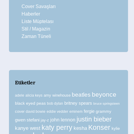
Cover Savaşları
Haberler
Liste Müptelası
Stil / Magazin
Zaman Tüneli
Etiketler
beyonce
beatles
amy winehouse
adele
alicia keys
britney spears
black eyed peas
bob dylan
bruce springsteen
fergie
grammy
cover
david bowie
eddie vedder
eminem
justin bieber
john lennon
gwen stefani
jay-z
katy perry
Konser
kanye west
kesha
kylie