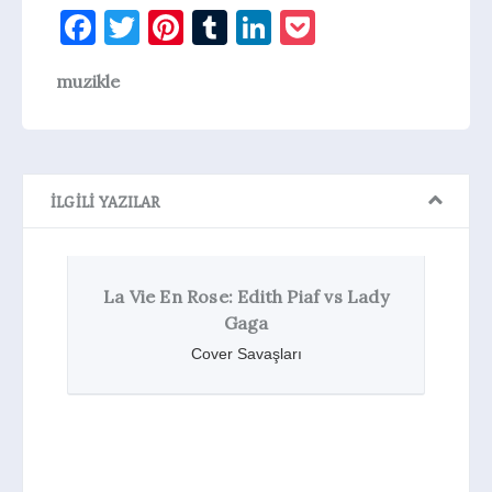
Facebook
Twitter
Pinterest
Tumblr
LinkedIn
Pocket
muzikle
İLGILI YAZILAR
Edith Piaf vs Lady
Lady Gaga American Hor
aga
Story: Hotel’de
Savaşları
Haberler