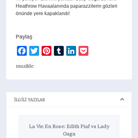
Heathrow Havaalanında paparazzilerin gözleri
önünde yere kapaklandı!
Paylaş
Facebook
Twitter
Pinterest
Tumblr
LinkedIn
Pocket
muzikle
İLGILI YAZILAR
Edith Piaf vs Lady
Lady Gaga American Hor
aga
Story: Hotel’de