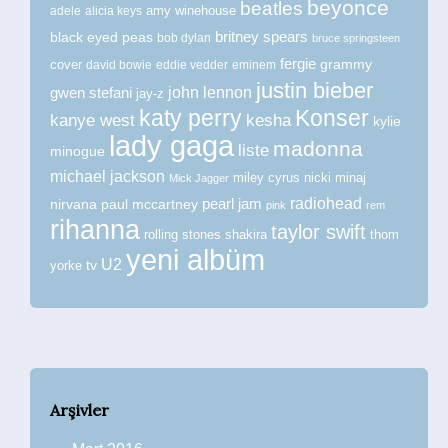
beyonce
beatles
amy winehouse
adele
alicia keys
britney spears
black eyed peas
bob dylan
bruce springsteen
fergie
grammy
cover
david bowie
eddie vedder
eminem
justin bieber
john lennon
gwen stefani
jay-z
katy perry
Konser
kanye west
kesha
kylie
lady gaga
madonna
liste
minogue
michael jackson
miley cyrus
nicki minaj
Mick Jagger
radiohead
nirvana
paul mccartney
pearl jam
pink
rem
rihanna
taylor swift
rolling stones
shakira
thom
yeni albüm
U2
tv
yorke
Arşivler