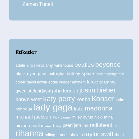
Zaman Tüneli
Etiketler
beyonce
beatles
amy winehouse
adele
alicia keys
britney spears
black eyed peas
bob dylan
bruce springsteen
fergie
grammy
cover
david bowie
eddie vedder
eminem
justin bieber
john lennon
gwen stefani
jay-z
katy perry
Konser
kanye west
kesha
kylie
lady gaga
madonna
liste
minogue
michael jackson
miley cyrus
nicki minaj
Mick Jagger
radiohead
nirvana
paul mccartney
pearl jam
pink
rem
rihanna
taylor swift
rolling stones
shakira
thom