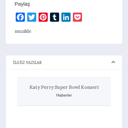
Paylaş
Facebook
Twitter
Pinterest
Tumblr
LinkedIn
Pocket
muzikle
İLGILI YAZILAR
eri