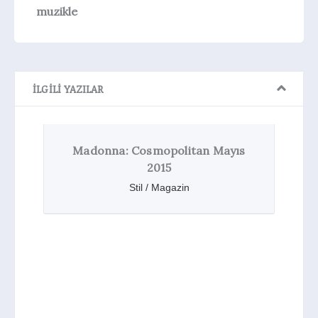
muzikle
İLGILI YAZILAR
itan Mayıs
Grammy Ödül Töreni 2015: Sam
Smith, Beck, Madonna
n
Haberler