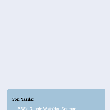
Son Yazılar
BB8’e Reggie Watts’dan Serenad