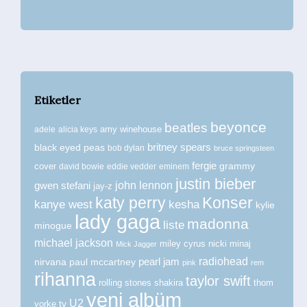
Etiketler
beyonce
beatles
amy winehouse
adele
alicia keys
britney spears
black eyed peas
bob dylan
bruce springsteen
fergie
grammy
cover
david bowie
eddie vedder
eminem
justin bieber
john lennon
gwen stefani
jay-z
katy perry
Konser
kanye west
kesha
kylie
lady gaga
madonna
liste
minogue
michael jackson
miley cyrus
nicki minaj
Mick Jagger
radiohead
nirvana
paul mccartney
pearl jam
pink
rem
rihanna
taylor swift
rolling stones
shakira
thom
yeni albüm
U2
tv
yorke