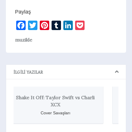
Paylaş
Facebook
Twitter
Pinterest
Tumblr
LinkedIn
Pocket
muzikle
İLGILI YAZILAR
li
Taylor Swift ve Beyonce Forbes’un
Listesinde
Liste Müptelası