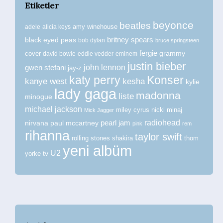
Etiketler
beyonce
beatles
amy winehouse
adele
alicia keys
britney spears
black eyed peas
bob dylan
bruce springsteen
fergie
grammy
cover
david bowie
eddie vedder
eminem
justin bieber
john lennon
gwen stefani
jay-z
katy perry
Konser
kanye west
kesha
kylie
lady gaga
madonna
liste
minogue
michael jackson
miley cyrus
nicki minaj
Mick Jagger
radiohead
nirvana
paul mccartney
pearl jam
pink
rem
rihanna
taylor swift
rolling stones
shakira
thom
yeni albüm
U2
tv
yorke