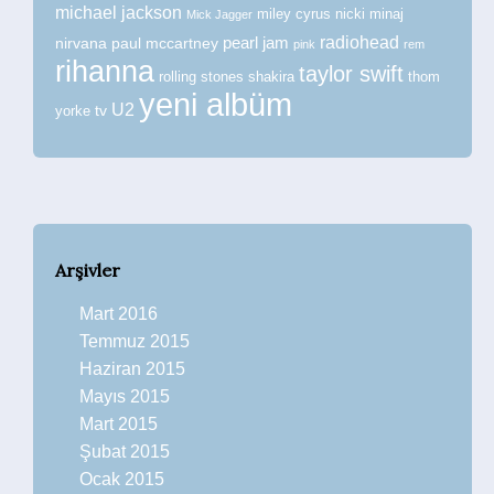
michael jackson
miley cyrus
nicki minaj
Mick Jagger
radiohead
nirvana
paul mccartney
pearl jam
pink
rem
rihanna
taylor swift
rolling stones
shakira
thom
yeni albüm
U2
tv
yorke
Arşivler
Mart 2016
Temmuz 2015
Haziran 2015
Mayıs 2015
Mart 2015
Şubat 2015
Ocak 2015