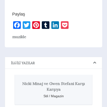
Paylaş
Facebook
Twitter
Pinterest
Tumblr
LinkedIn
Pocket
muzikle
İLGILI YAZILAR
 Gwen Stefani Karşı
Grammy 2015 – Kırmızı
arşıya
Stil / Magazin
l / Magazin