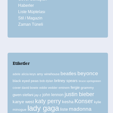
Haberler
Liste Müptelası
Stil / Magazin
Zaman Tüneli
Etiketler
beyonce
beatles
amy winehouse
adele
alicia keys
britney spears
black eyed peas
bob dylan
bruce springsteen
fergie
grammy
cover
david bowie
eddie vedder
eminem
justin bieber
john lennon
gwen stefani
jay-z
katy perry
Konser
kanye west
kesha
kylie
lady gaga
madonna
liste
minogue