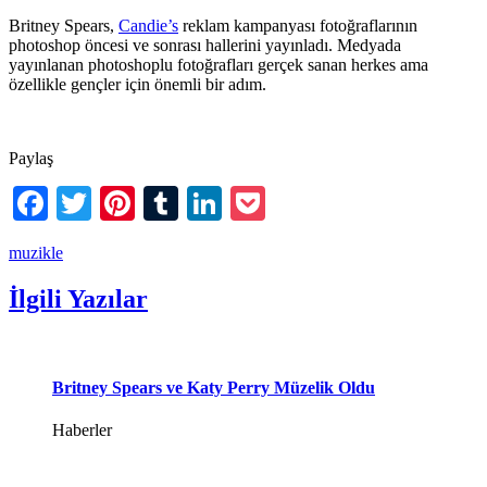
Britney Spears,
Candie’s
reklam kampanyası fotoğraflarının
photoshop öncesi ve sonrası hallerini yayınladı. Medyada
yayınlanan photoshoplu fotoğrafları gerçek sanan herkes ama
özellikle gençler için önemli bir adım.
Paylaş
Facebook
Twitter
Pinterest
Tumblr
LinkedIn
Pocket
muzikle
İlgili Yazılar
Britney Spears ve Katy Perry Müzelik Oldu
Haberler