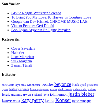
Son Yazılar
BB8’e Reggie Watts’dan Serenad
To Bring You My Love: PJ Harvey vs Courtney Love
Google’dan Dev Hizmet: CHROME MUSIC LAB
Violent Femmes Geri Döndü
Bob Dylan Arşivinin En İlginç Parçaları
Kategoriler
Cover Savaşları
Haberler
Liste Müptelası
Stil / Magazin
Zaman Tüneli
Etiketler
beyonce
beatles
amy winehouse
black eyed peas
adele
alicia keys
bob
britney spears
cover
david bowie
eminem
dylan
bruce springsteen
eddie vedder
justin bieber
john lennon
fergie
gwen stefani
grammy
jay-z
Konser
katy perry
kanye west
kesha
kylie minogue