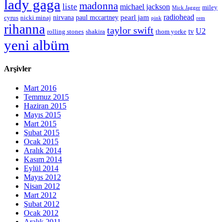
lady gaga
madonna
liste
michael jackson
miley
Mick Jagger
radiohead
nirvana
paul mccartney
pearl jam
cyrus
nicki minaj
rem
pink
rihanna
taylor swift
U2
tv
rolling stones
shakira
thom yorke
yeni albüm
Arşivler
Mart 2016
Temmuz 2015
Haziran 2015
Mayıs 2015
Mart 2015
Şubat 2015
Ocak 2015
Aralık 2014
Kasım 2014
Eylül 2014
Mayıs 2012
Nisan 2012
Mart 2012
Şubat 2012
Ocak 2012
Aralık 2011