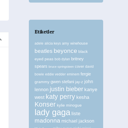
Etiketler
amy winehouse
adele
alicia keys
beyonce
beatles
black
britney
eyed peas
bob dylan
Rihanna Dior’a Çok Yakıştı
Rihanna’nı
spears
cover
david
bruce springsteen
Stil / Magazin
fergie
bowie
eddie vedder
eminem
john
grammy
gwen stefani
jay-z
justin bieber
kanye
lennon
katy perry
west
kesha
Konser
kylie minogue
lady gaga
liste
madonna
michael jackson