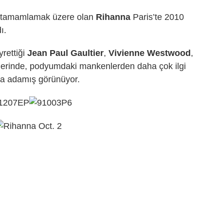
ı tamamlamak üzere olan
Rihanna
Paris’te 2010
ı.
yrettiği
Jean Paul Gaultier
,
Vivienne
Westwood
,
lerinde, podyumdaki mankenlerden daha çok ilgi
ya adamış görünüyor.
dIn
cket