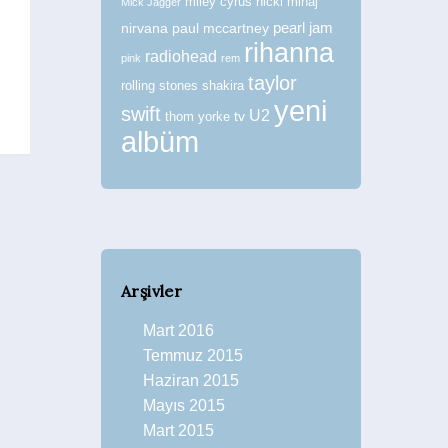
miley cyrus
nicki minaj
Mick Jagger
nirvana
paul mccartney
pearl jam
rihanna
radiohead
pink
rem
taylor
rolling stones
shakira
yeni
swift
U2
tv
thom yorke
albüm
Arşivler
Mart 2016
Temmuz 2015
Haziran 2015
Mayıs 2015
Mart 2015