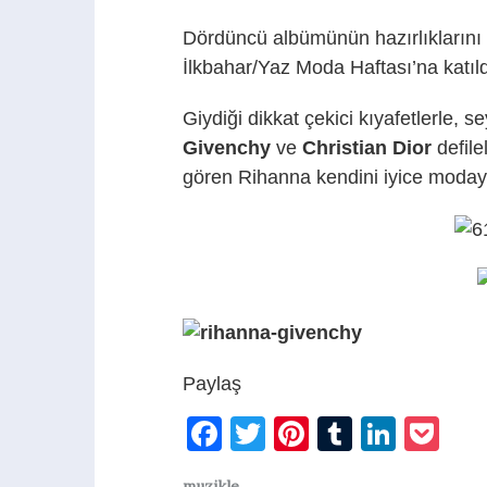
Dördüncü albümünün hazırlıkların
İlkbahar/Yaz Moda Haftası’na katıld
Giydiği dikkat çekici kıyafetlerle, se
Givenchy
ve
Christian Dior
defile
gören Rihanna kendini iyice moda
Paylaş
Facebook
Twitter
Pinterest
Tumblr
Linke
Po
muzikle