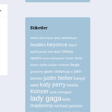
Etiketler
Billboard Müzik Ödülleri 2015
Y
amy winehouse
adele
alicia keys
Haberler
beyonce
beatles
black
britney
eyed peas
bob dylan
spears
cover
david
bruce springsteen
fergie
bowie
eddie vedder
eminem
john
grammy
gwen stefani
jay-z
justin bieber
kanye
lennon
katy perry
west
kesha
Konser
kylie minogue
lady gaga
liste
madonna
michael jackson