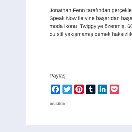
Jonathan Fenn tarafından gerçekleş
Speak Now ile yine başarıdan başarı
moda ikonu Twiggy’ye özenmiş. 60’lı 
bu stil yakışmamış demek haksızlık
Paylaş
Facebook
Twitter
Pinterest
Tumblr
Linke
Po
muzikle