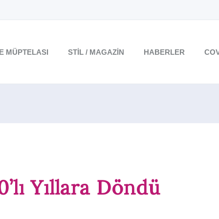
TE MÜPTELASI
STIL / MAGAZIN
HABERLER
COV
0’lı Yıllara Döndü