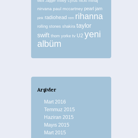
miley cyrus
nicki minaj
Mick Jagger
nirvana
paul mccartney
pearl jam
rihanna
radiohead
pink
rem
taylor
rolling stones
shakira
yeni
swift
U2
tv
thom yorke
albüm
Arşivler
Mart 2016
Temmuz 2015
Haziran 2015
Mayıs 2015
Mart 2015