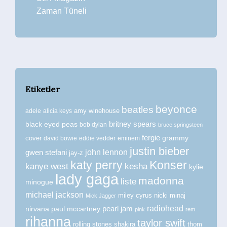
Zaman Tüneli
Etiketler
beyonce
beatles
amy winehouse
adele
alicia keys
britney spears
black eyed peas
bob dylan
bruce springsteen
fergie
grammy
cover
david bowie
eddie vedder
eminem
justin bieber
john lennon
gwen stefani
jay-z
katy perry
Konser
kanye west
kesha
kylie
lady gaga
madonna
liste
minogue
michael jackson
miley cyrus
nicki minaj
Mick Jagger
radiohead
nirvana
paul mccartney
pearl jam
pink
rem
rihanna
taylor swift
rolling stones
shakira
thom