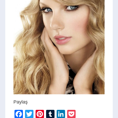
Paylaş
Facebook
Twitter
Pinterest
Tumblr
LinkedIn
Pocket