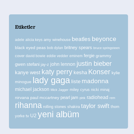
Etiketler
beyonce
beatles
amy winehouse
adele
alicia keys
britney spears
black eyed peas
bob dylan
bruce springsteen
fergie
grammy
cover
david bowie
eddie vedder
eminem
justin bieber
john lennon
gwen stefani
jay-z
katy perry
Konser
kanye west
kesha
kylie
lady gaga
madonna
liste
minogue
michael jackson
miley cyrus
nicki minaj
Mick Jagger
radiohead
nirvana
paul mccartney
pearl jam
pink
rem
rihanna
taylor swift
rolling stones
shakira
thom
yeni albüm
U2
tv
yorke