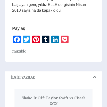
başlayan genç yıldız ELLE dergisinin Nisan
2010 sayısına da kapak oldu.
Paylaş
Facebook
Twitter
Pinterest
Tumblr
LinkedIn
Pocket
muzikle
İLGILI YAZILAR
Shake It Off: Taylor Swift vs Charli
Taylor S
XCX