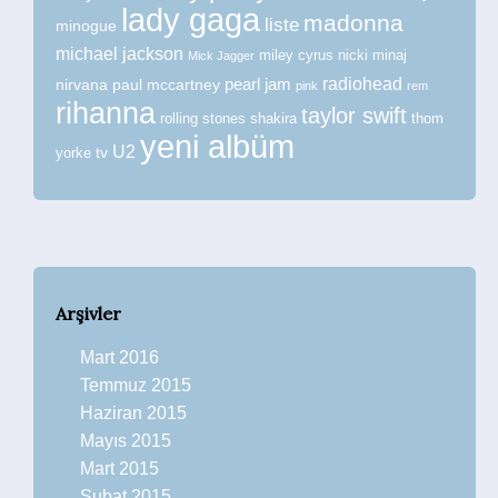
lady gaga
madonna
liste
minogue
michael jackson
miley cyrus
nicki minaj
Mick Jagger
radiohead
nirvana
paul mccartney
pearl jam
pink
rem
rihanna
taylor swift
rolling stones
shakira
thom
yeni albüm
U2
tv
yorke
Arşivler
Mart 2016
Temmuz 2015
Haziran 2015
Mayıs 2015
Mart 2015
Şubat 2015