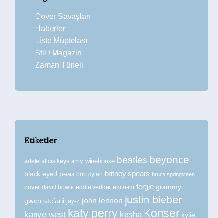
Cover Savaşları
Haberler
Liste Müptelası
Stil / Magazin
Zaman Tüneli
Etiketler
beyonce
beatles
amy winehouse
adele
alicia keys
britney spears
black eyed peas
bob dylan
bruce springsteen
fergie
grammy
cover
david bowie
eddie vedder
eminem
justin bieber
john lennon
gwen stefani
jay-z
katy perry
Konser
kanye west
kesha
kylie