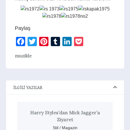
Paylaş
Facebook
Twitter
Pinterest
Tumblr
LinkedIn
Pocket
muzikle
İLGILI YAZILAR
Harry Styles’dan Mick Jagger’a
Top 1
Ziyaret
Stil / Magazin