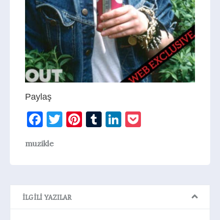
Paylaş
Facebook
Twitter
Pinterest
Tumblr
LinkedIn
Pocket
muzikle
İLGILI YAZILAR