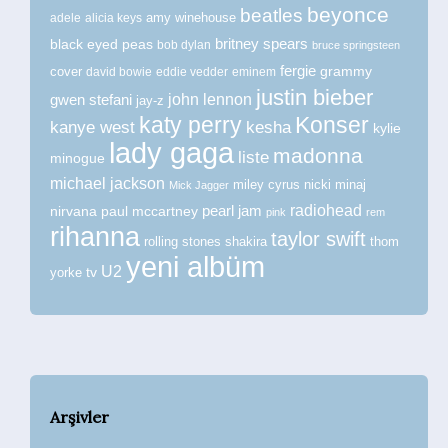
beyonce
beatles
amy winehouse
adele
alicia keys
britney spears
black eyed peas
bob dylan
bruce springsteen
fergie
grammy
cover
david bowie
eddie vedder
eminem
justin bieber
john lennon
gwen stefani
jay-z
katy perry
Konser
kanye west
kesha
kylie
lady gaga
madonna
liste
minogue
michael jackson
miley cyrus
nicki minaj
Mick Jagger
radiohead
nirvana
paul mccartney
pearl jam
pink
rem
rihanna
taylor swift
rolling stones
shakira
thom
yeni albüm
U2
tv
yorke
Arşivler