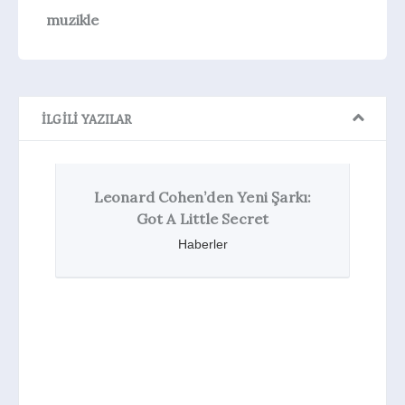
muzikle
İLGILI YAZILAR
 Yeni Şarkı:
Secret
r