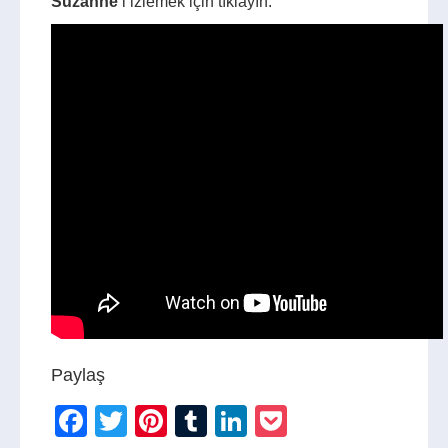
Suzanne
‘i izlemek için tıklayın:
Paylaş
Facebook
Twitter
Pinterest
Tumblr
LinkedIn
Pocket