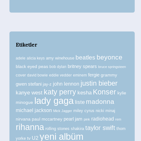
Etiketler
beyonce
beatles
amy winehouse
adele
alicia keys
britney spears
black eyed peas
bob dylan
bruce springsteen
fergie
grammy
cover
david bowie
eddie vedder
eminem
justin bieber
john lennon
gwen stefani
jay-z
katy perry
Konser
kanye west
kesha
kylie
lady gaga
madonna
liste
minogue
michael jackson
miley cyrus
nicki minaj
Mick Jagger
radiohead
nirvana
paul mccartney
pearl jam
pink
rem
rihanna
taylor swift
rolling stones
shakira
thom
yeni albüm
U2
tv
yorke