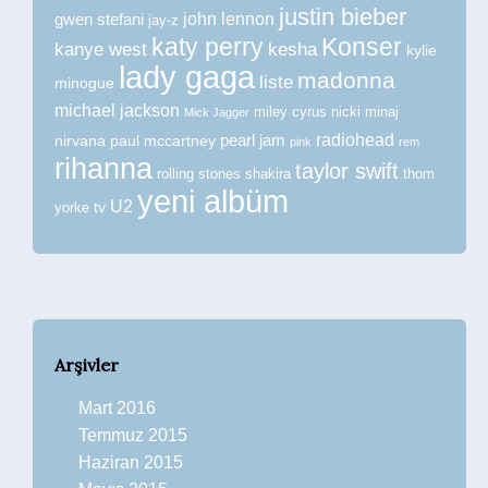
justin bieber
john lennon
gwen stefani
jay-z
katy perry
Konser
kanye west
kesha
kylie
lady gaga
madonna
liste
minogue
michael jackson
miley cyrus
nicki minaj
Mick Jagger
radiohead
nirvana
paul mccartney
pearl jam
pink
rem
rihanna
taylor swift
rolling stones
shakira
thom
yeni albüm
U2
tv
yorke
Arşivler
Mart 2016
Temmuz 2015
Haziran 2015