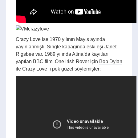
Crazy Love ise 1970 yılının Mayıs ayında
yayınlanmıştı. Single kapağında eski eşi Janet
Rigsbee var. 1989 yılında Atina’da kayıtları
yapılan BBC filmi One Irish Rover için
Bob Dylan
ile Crazy Love ‘ı pek güzel söylemişler: