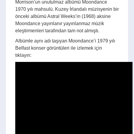
Morrison’un unutulmaz albümü Moondance
1970 yılı mahsulü. Kuzey İrlandalı müzisyenin bir
önceki albümü Astral Weeks’in (1968) aksine
Moondance yayınlanır yayınlanmaz müzik
eleştirmenleri tarafından tam not almıştı.
Albümle aynı adı taşıyan Moondance’i 1979 yılı
Belfast konser görüntüleri ile izlemek için
tıklayın: