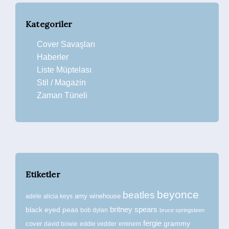
Kategoriler
Cover Savaşları
Haberler
Liste Müptelası
Stil / Magazin
Zaman Tüneli
Etiketler
beyonce
beatles
amy winehouse
adele
alicia keys
britney spears
black eyed peas
bob dylan
bruce springsteen
fergie
grammy
cover
david bowie
eddie vedder
eminem