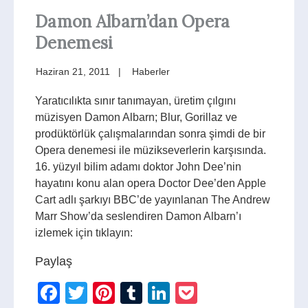
Damon Albarn’dan Opera
Denemesi
Haziran 21, 2011
Haberler
Yaratıcılıkta sınır tanımayan, üretim çılgını
müzisyen Damon Albarn; Blur, Gorillaz ve
prodüktörlük çalışmalarından sonra şimdi de bir
Opera denemesi ile müzikseverlerin karşısında.
16. yüzyıl bilim adamı doktor John Dee’nin
hayatını konu alan opera Doctor Dee’den Apple
Cart adlı şarkıyı BBC’de yayınlanan The Andrew
Marr Show’da seslendiren Damon Albarn’ı
izlemek için tıklayın:
Paylaş
Facebook
Twitter
Pinterest
Tumblr
LinkedIn
Pocket