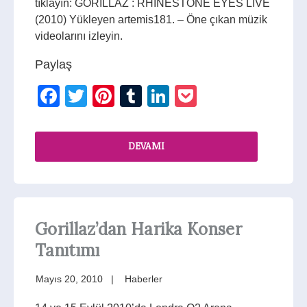
tıklayın: GORILLAZ : RHINESTONE EYES LIVE
(2010) Yükleyen artemis181. – Öne çıkan müzik
videolarını izleyin.
Paylaş
Facebook
Twitter
Pinterest
Tumblr
LinkedIn
Pocket
DEVAMI
Gorillaz’dan Harika Konser
Tanıtımı
Mayıs 20, 2010
Haberler