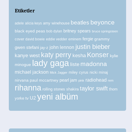
Etiketler
beyonce
beatles
amy winehouse
adele
alicia keys
britney spears
black eyed peas
bob dylan
bruce springsteen
fergie
grammy
cover
david bowie
eddie vedder
eminem
justin bieber
john lennon
gwen stefani
jay-z
katy perry
Konser
kanye west
kesha
kylie
lady gaga
madonna
liste
minogue
michael jackson
miley cyrus
nicki minaj
Mick Jagger
radiohead
nirvana
paul mccartney
pearl jam
pink
rem
rihanna
taylor swift
rolling stones
shakira
thom
yeni albüm
U2
tv
yorke