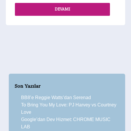
DEVAMI
Son Yazılar
BB8’e Reggie Watts’dan Serenad
To Bring You My Love: PJ Harvey vs Courtney
Love
Google’dan Dev Hizmet: CHROME MUSIC
LAB