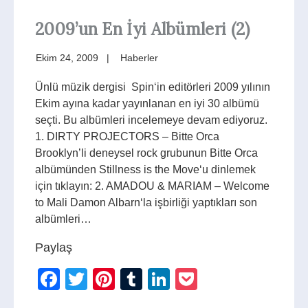
2009’un En İyi Albümleri (2)
Ekim 24, 2009
Haberler
Ünlü müzik dergisi Spin‘in editörleri 2009 yılının
Ekim ayına kadar yayınlanan en iyi 30 albümü
seçti. Bu albümleri incelemeye devam ediyoruz.
1. DIRTY PROJECTORS – Bitte Orca
Brooklyn’li deneysel rock grubunun Bitte Orca
albümünden Stillness is the Move‘u dinlemek
için tıklayın: 2. AMADOU & MARIAM – Welcome
to Mali Damon Albarn‘la işbirliği yaptıkları son
albümleri…
Paylaş
Facebook
Twitter
Pinterest
Tumblr
LinkedIn
Pocket