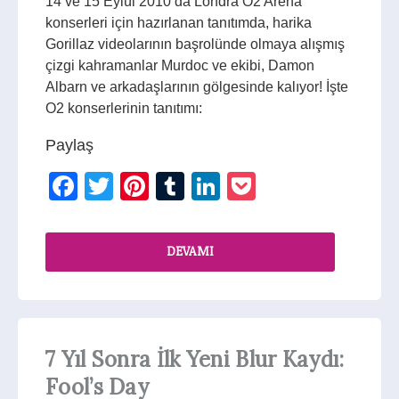
14 ve 15 Eylül 2010’da Londra O2 Arena
konserleri için hazırlanan tanıtımda, harika
Gorillaz videolarının başrolünde olmaya alışmış
çizgi kahramanlar Murdoc ve ekibi, Damon
Albarn ve arkadaşlarının gölgesinde kalıyor! İşte
O2 konserlerinin tanıtımı:
Paylaş
Facebook
Twitter
Pinterest
Tumblr
LinkedIn
Pocket
DEVAMI
7 Yıl Sonra İlk Yeni Blur Kaydı:
Fool’s Day