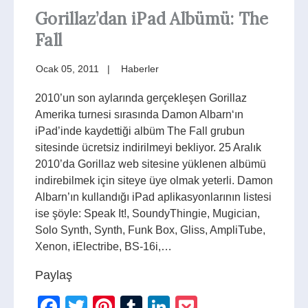
Gorillaz’dan iPad Albümü: The
Fall
Ocak 05, 2011
Haberler
2010’un son aylarında gerçekleşen Gorillaz
Amerika turnesi sırasında Damon Albarn‘ın
iPad’inde kaydettiği albüm The Fall grubun
sitesinde ücretsiz indirilmeyi bekliyor. 25 Aralık
2010’da Gorillaz web sitesine yüklenen albümü
indirebilmek için siteye üye olmak yeterli. Damon
Albarn’ın kullandığı iPad aplikasyonlarının listesi
ise şöyle: Speak It!, SoundyThingie, Mugician,
Solo Synth, Synth, Funk Box, Gliss, AmpliTube,
Xenon, iElectribe, BS-16i,…
Paylaş
Facebook
Twitter
Pinterest
Tumblr
LinkedIn
Pocket