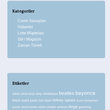
Kategoriler
Cover Savaşları
Haberler
Liste Müptelası
Stil / Magazin
Zaman Tüneli
Etiketler
beyonce
beatles
amy winehouse
adele
alicia keys
britney spears
black eyed peas
bob dylan
bruce springsteen
fergie
grammy
cover
david bowie
eddie vedder
eminem