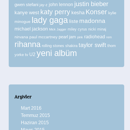
justin bieber
john lennon
gwen stefani
jay-z
katy perry
Konser
kanye west
kesha
kylie
lady gaga
madonna
liste
minogue
michael jackson
miley cyrus
nicki minaj
Mick Jagger
radiohead
nirvana
paul mccartney
pearl jam
pink
rem
rihanna
taylor swift
rolling stones
shakira
thom
yeni albüm
U2
tv
yorke
Arşivler
Mart 2016
Temmuz 2015
Haziran 2015
Mayıs 2015