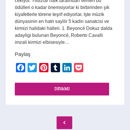
cekiyor. Yildizlar halk tarafindan verilen bu
ödülleri o kadar önemsiyorlar ki birbirinden şik
kiyafetlerle törene teşrif ediyorlar. Işte müzik
dünyasinin en hatri sayilir 5 kadin sanatcisi ve
kirmizi halidaki halleri. 1. Beyoncé Dokuz dalda
adayligi bulunan Beyoncé, Roberto Cavalli
imzali kirmizi elbisesiyle…
Paylaş
Facebook
Twitter
Pinterest
Tumblr
LinkedIn
Pocket
DEVAMI