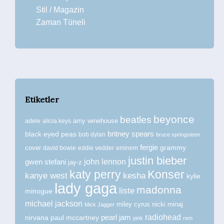
Stil / Magazin
Zaman Tüneli
Etiketler
beyonce
beatles
amy winehouse
adele
alicia keys
britney spears
black eyed peas
bob dylan
bruce springsteen
fergie
grammy
cover
david bowie
eddie vedder
eminem
justin bieber
john lennon
gwen stefani
jay-z
katy perry
Konser
kanye west
kesha
kylie
lady gaga
madonna
liste
minogue
michael jackson
miley cyrus
nicki minaj
Mick Jagger
radiohead
nirvana
paul mccartney
pearl jam
pink
rem